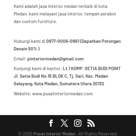
Kami adalah jasa interior medan terbaik di kota
Medan, kami melayani jasa interior, tempah perabot
dan custom furniture.
Hubungi kami di
0877-0006-0961 (Dapatkan Potongan
Desain 50% )
Email:
pinteriormedan@gmail.com
Kunjungi kami di kantor:
Lt.1 KOMP. SETIA BUDI POINT
Jl. Setia Budi No.15 BLOK C, Tj. Sari, Kec. Medan
Selayang, Kota Medan,
Sumatera Utara 20132
Website:
www.pusatinteriormedan.com
© 2025
Pusat Interior Medan
. All Rights Reserved.