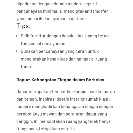
dipadukan dengan elemen modern seperti
pencahayaan minimalis, menciptakan atmosfer
yang menarik dan nyaman bagi tamu.
Tips:
Pilih furnitur dengan desain klasik yang tetap
fungsional dan nyaman.
Gunakan pencahayaan yang cerah untuk
menciptakan kesan luas dan hangat di ruang
tamu.
Dapur: Kehangatan Elegan dalam Berkelas
Dapur merupakan tempat berkumpul bagi keluarga
dan teman. Inspirasi desain interior rumah klasik
modern menghadirkan kehangatan elegan dengan
perabot kayu mewah dan peralatan dapur yang
canggih. Ini menciptakan ruang yang tidak hanya
fungsional, tetapi juga estetis.