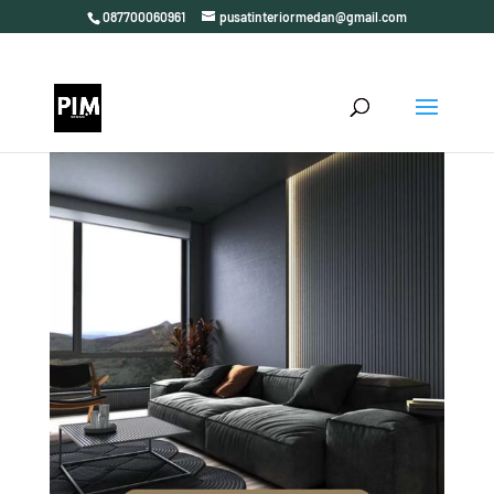
087700060961
pusatinteriormedan@gmail.com