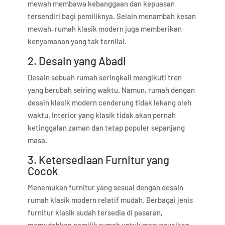
mewah membawa kebanggaan dan kepuasan
tersendiri bagi pemiliknya. Selain menambah kesan
mewah, rumah klasik modern juga memberikan
kenyamanan yang tak ternilai.
2. Desain yang Abadi
Desain sebuah rumah seringkali mengikuti tren
yang berubah seiring waktu. Namun, rumah dengan
desain klasik modern cenderung tidak lekang oleh
waktu. Interior yang klasik tidak akan pernah
ketinggalan zaman dan tetap populer sepanjang
masa.
3. Ketersediaan Furnitur yang
Cocok
Menemukan furnitur yang sesuai dengan desain
rumah klasik modern relatif mudah. Berbagai jenis
furnitur klasik sudah tersedia di pasaran,
memudahkan pemilik rumah untuk menyesuaikan