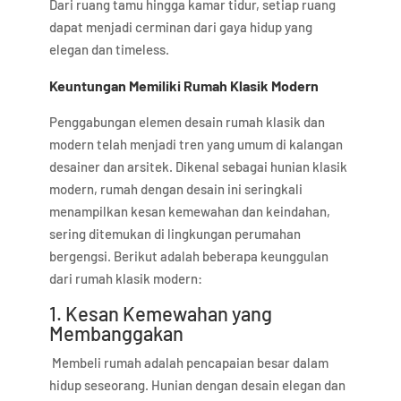
Dari ruang tamu hingga kamar tidur, setiap ruang
dapat menjadi cerminan dari gaya hidup yang
elegan dan timeless.
Keuntungan Memiliki Rumah Klasik Modern
Penggabungan elemen desain rumah klasik dan
modern telah menjadi tren yang umum di kalangan
desainer dan arsitek. Dikenal sebagai hunian klasik
modern, rumah dengan desain ini seringkali
menampilkan kesan kemewahan dan keindahan,
sering ditemukan di lingkungan perumahan
bergengsi. Berikut adalah beberapa keunggulan
dari rumah klasik modern:
1. Kesan Kemewahan yang
Membanggakan
Membeli rumah adalah pencapaian besar dalam
hidup seseorang. Hunian dengan desain elegan dan