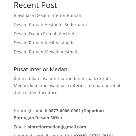
Recent Post
Biaya Jasa Desain Interior Rumah
Desain Rumah Aesthetic Sederhana
Desain Dalam Rumah Aesthetic
Desain Rumah Kecil Aesthetic
Desain Rumah Mewah Aesthetic
Pusat Interior Medan
Kami adalah jasa interior medan terbaik di kota
Medan, kami melayani jasa interior, tempah perabot
dan custom furniture.
Hubungi kami di
0877-0006-0961 (Dapatkan
Potongan Desain 50% )
Email:
pinteriormedan@gmail.com
Kunjungi kami di kantor:
Lt.1 KOMP. SETIA BUDI