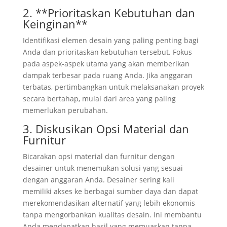
2. **Prioritaskan Kebutuhan dan
Keinginan**
Identifikasi elemen desain yang paling penting bagi
Anda dan prioritaskan kebutuhan tersebut. Fokus
pada aspek-aspek utama yang akan memberikan
dampak terbesar pada ruang Anda. Jika anggaran
terbatas, pertimbangkan untuk melaksanakan proyek
secara bertahap, mulai dari area yang paling
memerlukan perubahan.
3. Diskusikan Opsi Material dan
Furnitur
Bicarakan opsi material dan furnitur dengan
desainer untuk menemukan solusi yang sesuai
dengan anggaran Anda. Desainer sering kali
memiliki akses ke berbagai sumber daya dan dapat
merekomendasikan alternatif yang lebih ekonomis
tanpa mengorbankan kualitas desain. Ini membantu
Anda mendapatkan hasil yang memuaskan tanpa