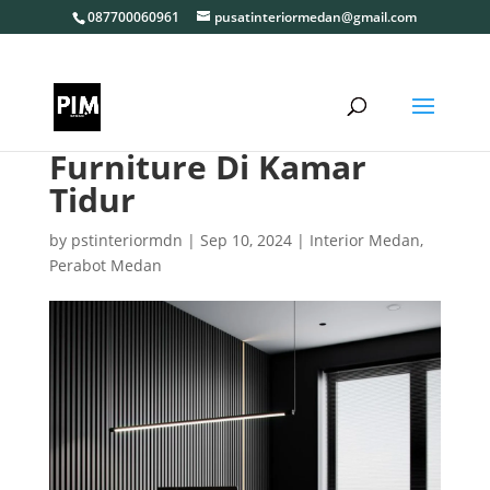
087700060961
pusatinteriormedan@gmail.com
Furniture Di Kamar
Tidur
by
pstinteriormdn
|
Sep 10, 2024
|
Interior Medan
,
Perabot Medan