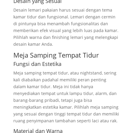
Desain yang Sesuai
Desain lemari pakaian harus sesuai dengan tema
kamar tidur dan fungsional. Lemari dengan cermin
di pintunya bisa menambah fungsionalitas dan
memberikan efek visual yang lebih luas pada kamar.
Pilihlah warna dan finishing lemari yang melengkapi
desain kamar Anda.
Meja Samping Tempat Tidur
Fungsi dan Estetika
Meja samping tempat tidur, atau nightstand, sering
kali diabaikan padahal memiliki peran penting
dalam kamar tidur. Meja ini tidak hanya
menyediakan tempat untuk lampu tidur, alarm, dan
barang-barang pribadi, tetapi juga bisa
meningkatkan estetika kamar. Pilihlah meja samping
yang sesuai dengan tinggi tempat tidur dan memiliki
ruang penyimpanan tambahan seperti laci atau rak.
Material dan Warna