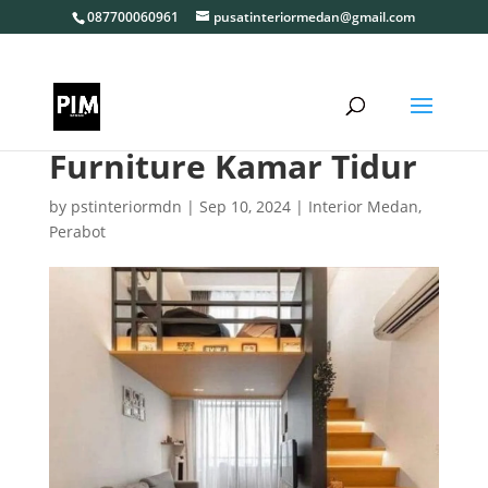
087700060961
pusatinteriormedan@gmail.com
Furniture Kamar Tidur
by
pstinteriormdn
|
Sep 10, 2024
|
Interior Medan
,
Perabot