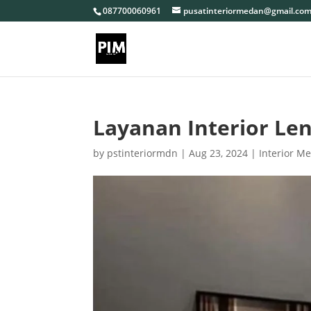
087700060961
pusatinteriormedan@gmail.co
Layanan Interior Le
by
pstinteriormdn
|
Aug 23, 2024
|
Interior M