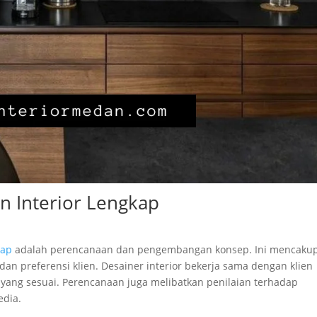
 Interior Lengkap
kap
adalah perencanaan dan pengembangan konsep. Ini mencaku
preferensi klien. Desainer interior bekerja sama dengan klien
 yang sesuai. Perencanaan juga melibatkan penilaian terhadap
edia.