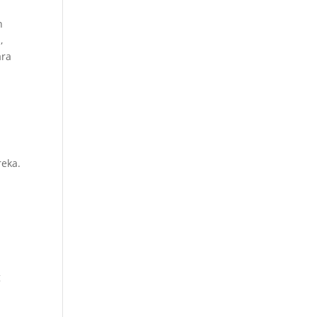
n
,
ara
eka.
g