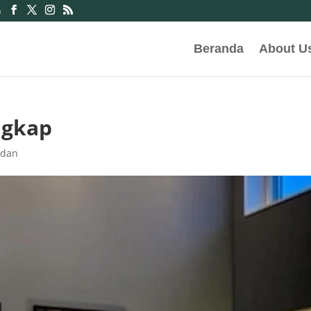
m
Beranda
About U
ngkap
edan