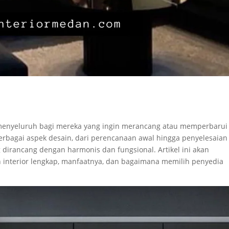
 menyeluruh bagi mereka yang ingin merancang atau memperbarui
erbagai aspek desain, dari perencanaan awal hingga penyelesaian
dirancang dengan harmonis dan fungsional. Artikel ini akan
interior lengkap, manfaatnya, dan bagaimana memilih penyedia