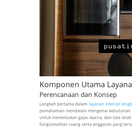
Komponen Utama Layanan
Perencanaan dan Konsep
Langkah pertama dalam
layanan interior leng
pemahaman mendalam mengenai kebutuhan dan 
untuk menentukan gaya, warna, dan tata letak
fungsionalitas ruang serta anggaran yang ters