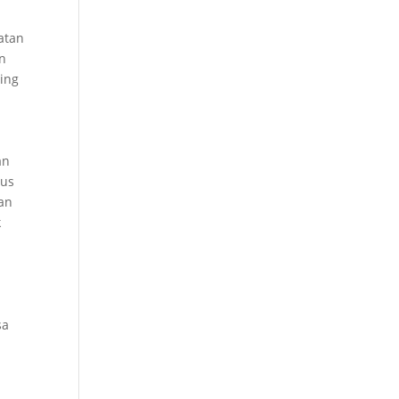
atan
en
ing
an
rus
an
k
sa