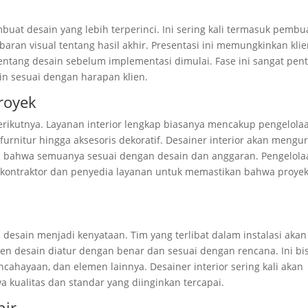
uat desain yang lebih terperinci. Ini sering kali termasuk pembu
ran visual tentang hasil akhir. Presentasi ini memungkinkan kli
ntang desain sebelum implementasi dimulai. Fase ini sangat pent
 sesuai dengan harapan klien.
royek
ikutnya. Layanan interior lengkap biasanya mencakup pengelola
urnitur hingga aksesoris dekoratif. Desainer interior akan mengu
 bahwa semuanya sesuai dengan desain dan anggaran. Pengelola
i kontraktor dan penyedia layanan untuk memastikan bahwa proye
 desain menjadi kenyataan. Tim yang terlibat dalam instalasi akan
 desain diatur dengan benar dan sesuai dengan rencana. Ini bi
cahayaan, dan elemen lainnya. Desainer interior sering kali akan
kualitas dan standar yang diinginkan tercapai.
hir