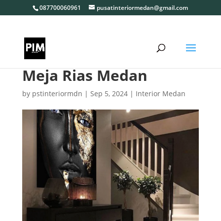
087700060961
pusatinteriormedan@gmail.com
Meja Rias Medan
by
pstinteriormdn
|
Sep 5, 2024
|
Interior Medan