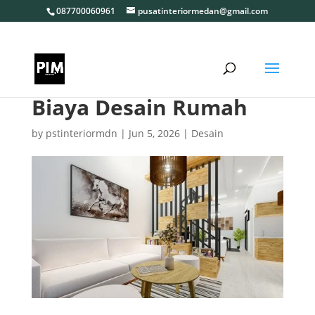
087700060961
pusatinteriormedan@gmail.com
Biaya Desain Rumah
by
pstinteriormdn
|
Jun 5, 2026
|
Desain