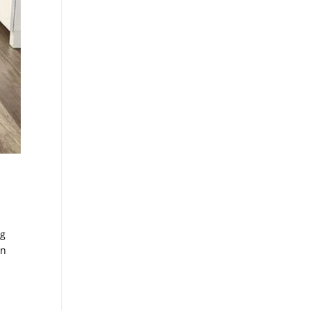
ng
an