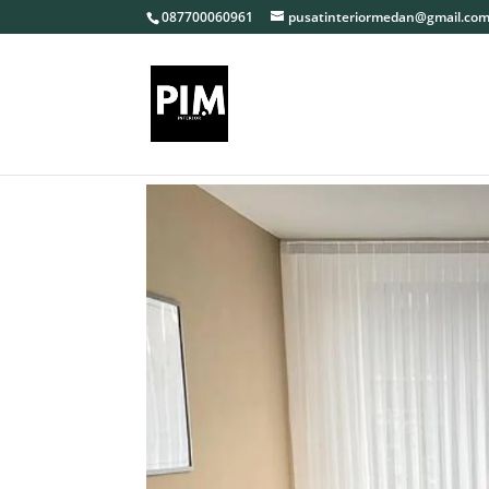
087700060961
pusatinteriormedan@gmail.co