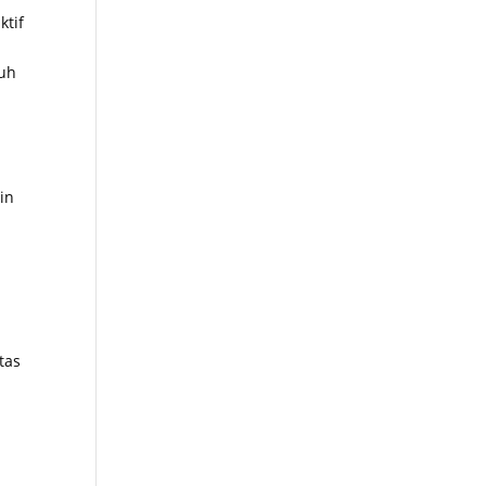
ktif
ruh
in
tas