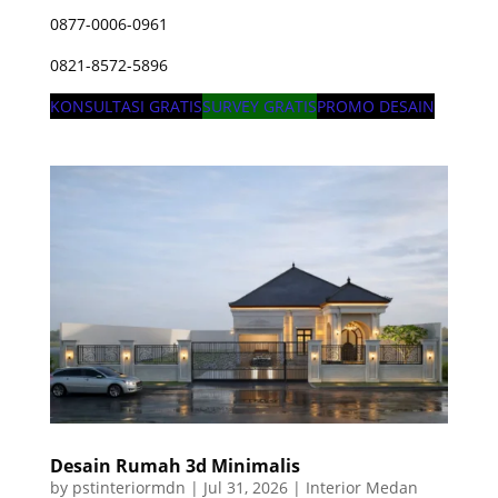
0877-0006-0961
0821-8572-5896
KONSULTASI GRATIS
SURVEY GRATIS
PROMO DESAIN
Desain Rumah 3d Minimalis
by
pstinteriormdn
|
Jul 31, 2026
|
Interior Medan