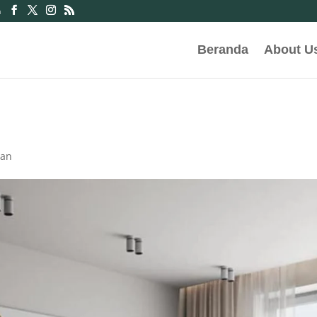
m
Beranda
About U
dan