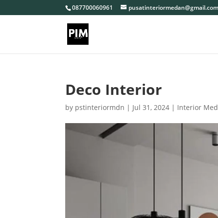
087700060961
pusatinteriormedan@gmail.co
Deco Interior
by
pstinteriormdn
|
Jul 31, 2024
|
Interior Me