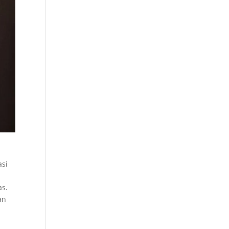
asi
as.
an