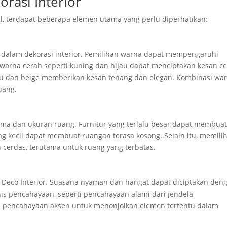
rasi Interior
al, terdapat beberapa elemen utama yang perlu diperhatikan:
g dalam dekorasi interior. Pemilihan warna dapat mempengaruhi
arna cerah seperti kuning dan hijau dapat menciptakan kesan ce
bu dan beige memberikan kesan tenang dan elegan. Kombinasi wa
uang.
ema dan ukuran ruang. Furnitur yang terlalu besar dapat membua
ng kecil dapat membuat ruangan terasa kosong. Selain itu, memili
 cerdas, terutama untuk ruang yang terbatas.
Deco Interior. Suasana nyaman dan hangat dapat diciptakan den
is pencahayaan, seperti pencahayaan alami dari jendela,
n pencahayaan aksen untuk menonjolkan elemen tertentu dalam