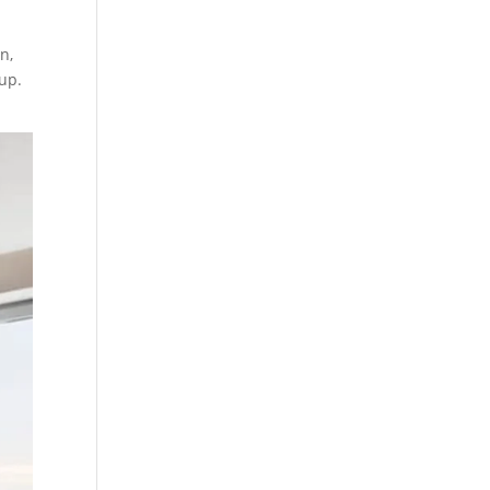
n,
up.