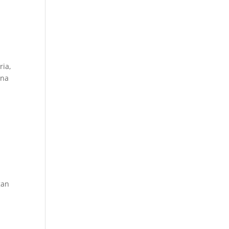
ria,
rna
t
h
gan