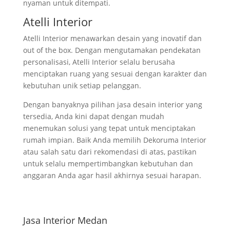
nyaman untuk ditempati.
Atelli Interior
Atelli Interior menawarkan desain yang inovatif dan
out of the box. Dengan mengutamakan pendekatan
personalisasi, Atelli Interior selalu berusaha
menciptakan ruang yang sesuai dengan karakter dan
kebutuhan unik setiap pelanggan.
Dengan banyaknya pilihan jasa desain interior yang
tersedia, Anda kini dapat dengan mudah
menemukan solusi yang tepat untuk menciptakan
rumah impian. Baik Anda memilih Dekoruma Interior
atau salah satu dari rekomendasi di atas, pastikan
untuk selalu mempertimbangkan kebutuhan dan
anggaran Anda agar hasil akhirnya sesuai harapan.
Jasa Interior Medan