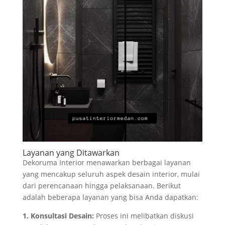
Layanan yang Ditawarkan
Dekoruma Interior menawarkan berbagai layanan
yang mencakup seluruh aspek desain interior, mulai
dari perencanaan hingga pelaksanaan. Berikut
adalah beberapa layanan yang bisa Anda dapatkan:
1. Konsultasi Desain:
Proses ini melibatkan diskusi