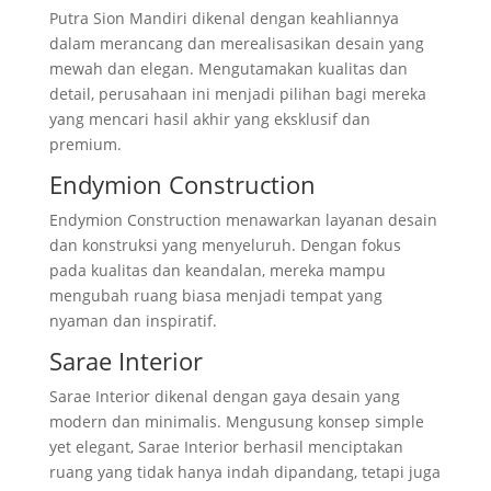
Putra Sion Mandiri dikenal dengan keahliannya
dalam merancang dan merealisasikan desain yang
mewah dan elegan. Mengutamakan kualitas dan
detail, perusahaan ini menjadi pilihan bagi mereka
yang mencari hasil akhir yang eksklusif dan
premium.
Endymion Construction
Endymion Construction menawarkan layanan desain
dan konstruksi yang menyeluruh. Dengan fokus
pada kualitas dan keandalan, mereka mampu
mengubah ruang biasa menjadi tempat yang
nyaman dan inspiratif.
Sarae Interior
Sarae Interior dikenal dengan gaya desain yang
modern dan minimalis. Mengusung konsep simple
yet elegant, Sarae Interior berhasil menciptakan
ruang yang tidak hanya indah dipandang, tetapi juga