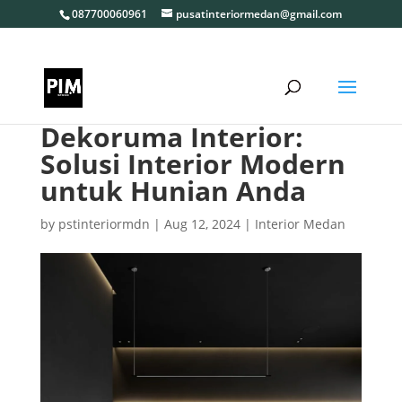
087700060961
pusatinteriormedan@gmail.com
Dekoruma Interior:
Solusi Interior Modern
untuk Hunian Anda
by
pstinteriormdn
|
Aug 12, 2024
|
Interior Medan