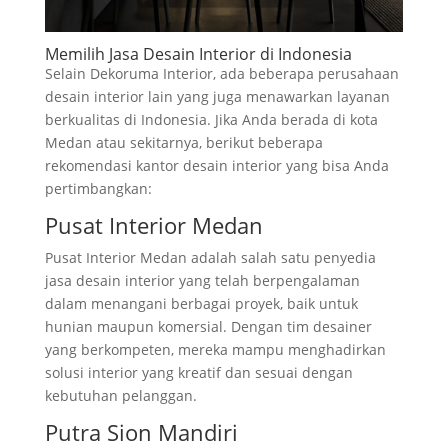
Memilih Jasa Desain Interior di Indonesia
Selain Dekoruma Interior, ada beberapa perusahaan
desain interior lain yang juga menawarkan layanan
berkualitas di Indonesia. Jika Anda berada di kota
Medan atau sekitarnya, berikut beberapa
rekomendasi kantor desain interior yang bisa Anda
pertimbangkan:
Pusat Interior Medan
Pusat Interior Medan adalah salah satu penyedia
jasa desain interior yang telah berpengalaman
dalam menangani berbagai proyek, baik untuk
hunian maupun komersial. Dengan tim desainer
yang berkompeten, mereka mampu menghadirkan
solusi interior yang kreatif dan sesuai dengan
kebutuhan pelanggan.
Putra Sion Mandiri