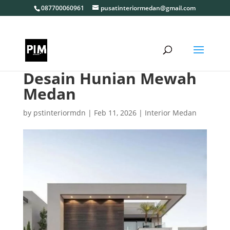
087700060961
pusatinteriormedan@gmail.com
Desain Hunian Mewah
Medan
by
pstinteriormdn
|
Feb 11, 2026
|
Interior Medan