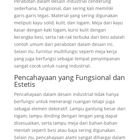
Perabotan dalam desain industrial cenderung
sederhana, fungsional, dan sering kali memiliki
garis-garis tegas. Material yang sering digunakan
meliputi kayu solid, kulit, dan logam. Meja dari kayu
kasar dengan kaki logam, kursi kulit dengan
kerangka besi, serta rak-rak terbuka dari besi adalah
contoh umum dari perabotan dalam desain ini.
Selain itu, furnitur multifungsi seperti meja kerja
yang juga berfungsi sebagai tempat penyimpanan
sangat cocok untuk ruang industrial.
Pencahayaan yang Fungsional dan
Estetis
Pencahayaan dalam desain industrial tidak hanya
berfungsi untuk menerangi ruangan tetapi juga
sebagai elemen dekoratif. Lampu gantung besar dari
logam, lampu dinding dengan lengan yang dapat
disesuaikan, serta lampu meja dari bahan-bahan
mentah seperti besi atau baja sering digunakan.
Selain itu, pencahayaan alami sangat dihargai dalam