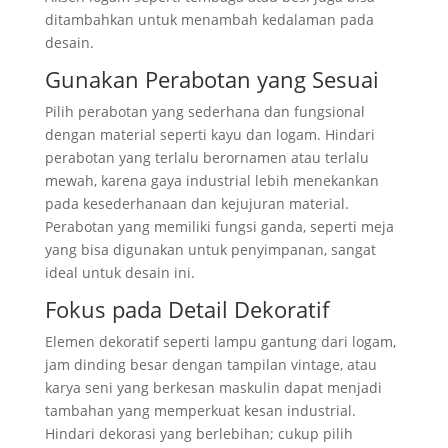
ditambahkan untuk menambah kedalaman pada
desain.
Gunakan Perabotan yang Sesuai
Pilih perabotan yang sederhana dan fungsional
dengan material seperti kayu dan logam. Hindari
perabotan yang terlalu berornamen atau terlalu
mewah, karena gaya industrial lebih menekankan
pada kesederhanaan dan kejujuran material.
Perabotan yang memiliki fungsi ganda, seperti meja
yang bisa digunakan untuk penyimpanan, sangat
ideal untuk desain ini.
Fokus pada Detail Dekoratif
Elemen dekoratif seperti lampu gantung dari logam,
jam dinding besar dengan tampilan vintage, atau
karya seni yang berkesan maskulin dapat menjadi
tambahan yang memperkuat kesan industrial.
Hindari dekorasi yang berlebihan; cukup pilih