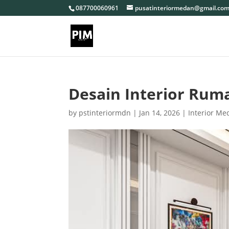
087700060961
pusatinteriormedan@gmail.co
Desain Interior Rum
by
pstinteriormdn
|
Jan 14, 2026
|
Interior Me