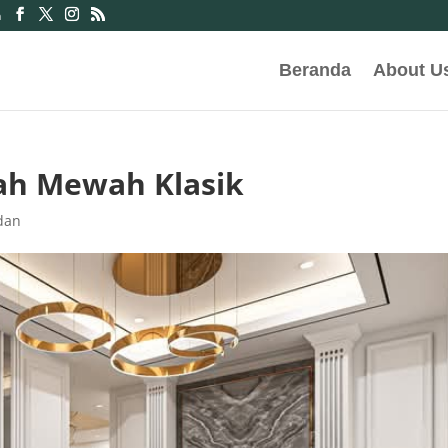
m
Beranda
About U
ah Mewah Klasik
dan