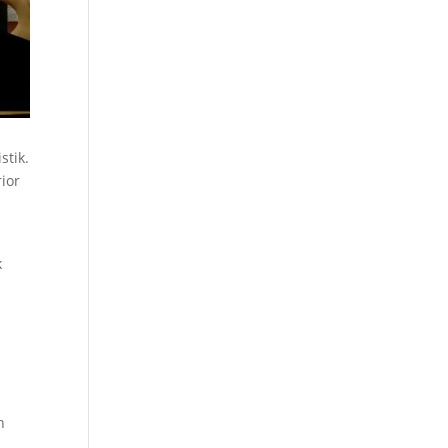
stik.
rior
k
h