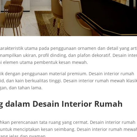
karakteristik utama pada penggunaan ornamen dan detail yang arti
mpilkan ukiran, profil dinding, dan plafon dekoratif. Desain inte
gai elemen utama pembentuk kesan mewah.
ntik dengan penggunaan material premium. Desain interior rumah
, dan kain berkualitas tinggi. Desain interior rumah mewah klasi
egan, dan tahan lama.
g dalam Desain Interior Rumah
kan perencanaan tata ruang yang cermat. Desain interior rumah
s untuk menciptakan kesan seimbang. Desain interior rumah mewa
 yang jelas dan nyaman.