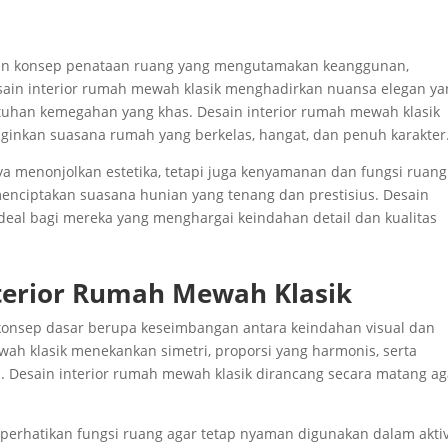
n konsep penataan ruang yang mengutamakan keanggunan,
esain interior rumah mewah klasik menghadirkan nuansa elegan y
entuhan kemegahan yang khas. Desain interior rumah mewah klasik
nginkan suasana rumah yang berkelas, hangat, dan penuh karakter
ya menonjolkan estetika, tetapi juga kenyamanan dan fungsi ruang
nciptakan suasana hunian yang tenang dan prestisius. Desain
ideal bagi mereka yang menghargai keindahan detail dan kualitas
terior Rumah Mewah Klasik
 konsep dasar berupa keseimbangan antara keindahan visual dan
ah klasik menekankan simetri, proporsi yang harmonis, serta
. Desain interior rumah mewah klasik dirancang secara matang ag
perhatikan fungsi ruang agar tetap nyaman digunakan dalam aktiv