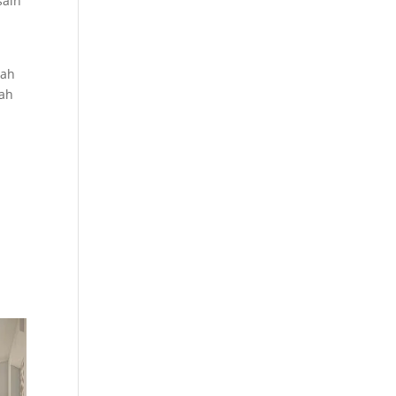
sain
mah
wah