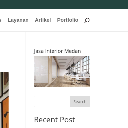
s
Layanan
Artikel
Portfolio
Jasa Interior Medan
Search
Recent Post