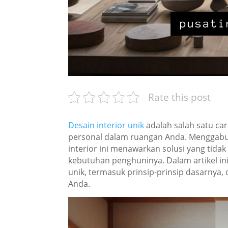
Rate this post
Desain interior unik
adalah salah satu ca
personal dalam ruangan Anda. Menggabun
interior ini menawarkan solusi yang tida
kebutuhan penghuninya. Dalam artikel ini
unik, termasuk prinsip-prinsip dasarnya,
Anda.