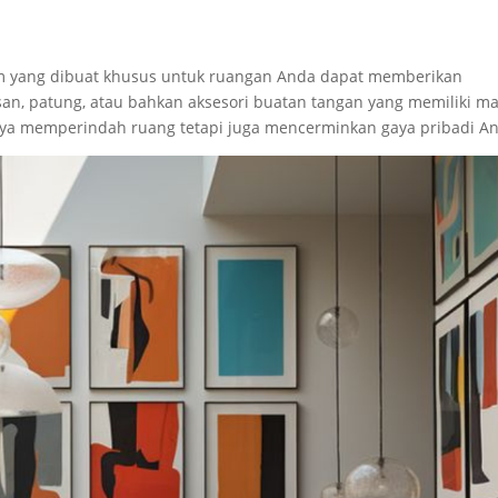
m yang dibuat khusus untuk ruangan Anda dapat memberikan
isan, patung, atau bahkan aksesori buatan tangan yang memiliki m
anya memperindah ruang tetapi juga mencerminkan gaya pribadi A