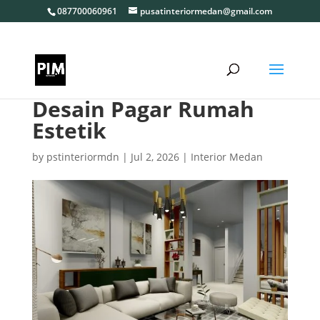
087700060961
pusatinteriormedan@gmail.com
Desain Pagar Rumah
Estetik
by
pstinteriormdn
|
Jul 2, 2026
|
Interior Medan