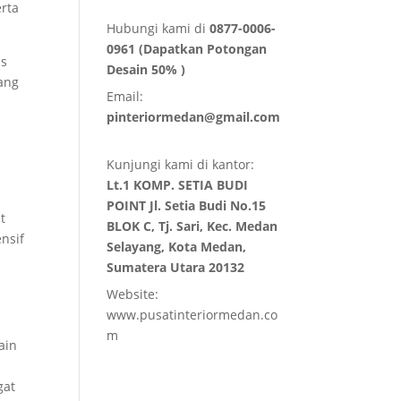
rta
Hubungi kami di
0877-0006-
0961 (Dapatkan Potongan
as
Desain 50% )
nang
Email:
pinteriormedan@gmail.com
Kunjungi kami di kantor:
Lt.1 KOMP. SETIA BUDI
POINT Jl. Setia Budi No.15
t
BLOK C, Tj. Sari, Kec. Medan
ensif
Selayang, Kota Medan,
Sumatera Utara 20132
Website:
www.pusatinteriormedan.co
m
ain
gat