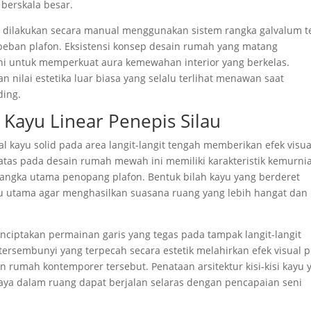
berskala besar.
ni dilakukan secara manual menggunakan sistem rangka galvalum t
eban plafon. Eksistensi konsep desain rumah yang matang
 untuk memperkuat aura kemewahan interior yang berkelas.
 nilai estetika luar biasa yang selalu terlihat menawan saat
ding.
 Kayu Linear Penepis Silau
al kayu solid pada area langit-langit tengah memberikan efek visua
 atas pada desain rumah mewah ini memiliki karakteristik kemurni
 rangka utama penopang plafon. Bentuk bilah kayu yang berderet
 utama agar menghasilkan suasana ruang yang lebih hangat dan
enciptakan permainan garis yang tegas pada tampak langit-langit
ersembunyi yang terpecah secara estetik melahirkan efek visual p
rumah kontemporer tersebut. Penataan arsitektur kisi-kisi kayu 
haya dalam ruang dapat berjalan selaras dengan pencapaian seni