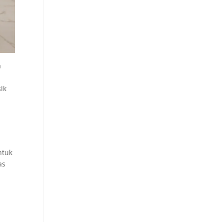
a
ik
ntuk
as