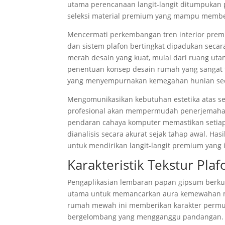
utama perencanaan langit-langit ditumpukan 
seleksi material premium yang mampu member
Mencermati perkembangan tren interior pre
dan sistem plafon bertingkat dipadukan secar
merah desain yang kuat, mulai dari ruang uta
penentuan konsep desain rumah yang sangat tep
yang menyempurnakan kemegahan hunian sec
Mengomunikasikan kebutuhan estetika atas s
profesional akan mempermudah penerjemahan 
pendaran cahaya komputer memastikan setiap
dianalisis secara akurat sejak tahap awal. Has
untuk mendirikan langit-langit premium yang iko
Karakteristik Tekstur Pl
Pengaplikasian lembaran papan gipsum berkual
utama untuk memancarkan aura kemewahan mo
rumah mewah ini memberikan karakter permu
bergelombang yang mengganggu pandangan. Te