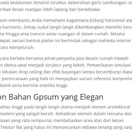
pada kedalaman dimensi struktur, kebersihan garis sambungan, se
ikan kesan ruangan lebih lapang dan berwibawa.
mium membantu Anda memahami bagaimana bidang horizontal at
a harmonis. Setiap sudut langit-langit dikembangkan memiliki be
ma hingga area transisi antar-ruangan di dalam rumah. Melalui
at, variasi bentuk plafon ini bertindak sebagai mahkota interior
ara menyeluruh.
ecara berkala bersama pihak penyedia jasa desain rumah mewah
sketsa awal menjadi struktur yang kokoh. Pemanfaatan simulasi
 lekukan drop ceiling dan efek bayangan lampu tersembunyi dapa
il perencanaan yang baik ini menyajikan variasi referensi kompreh
nik serta bernilai estetika tinggi.
afon Bahan Gpsum yang Elegan
itas tinggi pada langit-langit utama menjadi elemen arsitektural
dern yang sangat bersih. Kehadiran elemen dalam rencana des
kaan yang rata sempurna, membebaskan area atas dari kesan
kstur flat yang halus ini memancarkan wibawa tenang yang san