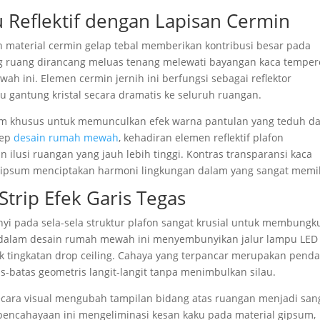
eflektif dengan Lapisan Cermin
eh material cermin gelap tebal memberikan kontribusi besar pada
ng ruang dirancang meluas tenang melewati bayangan kaca tempe
 ini. Elemen cermin jernih ini berfungsi sebagai reflektor
 gantung kristal secara dramatis ke seluruh ruangan.
 film khusus untuk memunculkan efek warna pantulan yang teduh d
sep
desain rumah mewah
, kehadiran elemen reflektif plafon
ilusi ruangan yang jauh lebih tinggi. Kontras transparansi kaca
 gipsum menciptakan harmoni lingkungan dalam yang sangat memi
rip Efek Garis Tegas
nyi pada sela-sela struktur plafon sangat krusial untuk membungk
 dalam desain rumah mewah ini menyembunyikan jalur lampu LED
uk tingkatan drop ceiling. Cahaya yang terpancar merupakan pend
s-batas geometris langit-langit tanpa menimbulkan silau.
ecara visual mengubah tampilan bidang atas ruangan menjadi san
 pencahayaan ini mengeliminasi kesan kaku pada material gipsum,