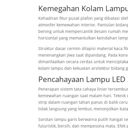
Kemegahan Kolam Lampu R
Kehadiran fitur pusat plafon yang dibatasi ol
atmosfer kemewahan interior. Pantulan bida
bening untuk mempercantik desain rumah mewah
horizontal yang memantulkan keindahan lampu
Struktur dasar cermin dilapisi material kaca
menenangkan jiwa saat dipandang. Pada kon
dimanfaatkan secara cerdas untuk menciptakan 
kolam lampu dan kekuatan arsitektur bidang
Pencahayaan Lampu LED St
Penerapan sistem tata cahaya linier tersembu
kemewahan ruangan saat malam hari. Teknik
strip dalam ruangan tahan panas di balik cer
tidak langsung yang lembut, menonjolkan bata
Sorotan lampu garis berwarna putih hangat s
futuristik, bersih, dan mempesona mata. Efek