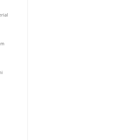
rial
am
ni