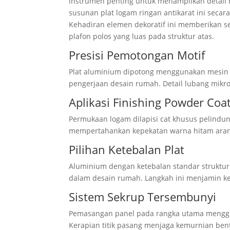
instrumen penting untuk menampilkan detail
susunan plat logam ringan antikarat ini secara
Kehadiran elemen dekoratif ini memberikan s
plafon polos yang luas pada struktur atas.
Presisi Pemotongan Motif
Plat aluminium dipotong menggunakan mesin l
pengerjaan desain rumah. Detail lubang mikro
Aplikasi Finishing Powder Coa
Permukaan logam dilapisi cat khusus pelindun
mempertahankan kepekatan warna hitam aran
Pilihan Ketebalan Plat
Aluminium dengan ketebalan standar struktur d
dalam desain rumah. Langkah ini menjamin kek
Sistem Sekrup Tersembunyi
Pemasangan panel pada rangka utama menggun
Kerapian titik pasang menjaga kemurnian bent