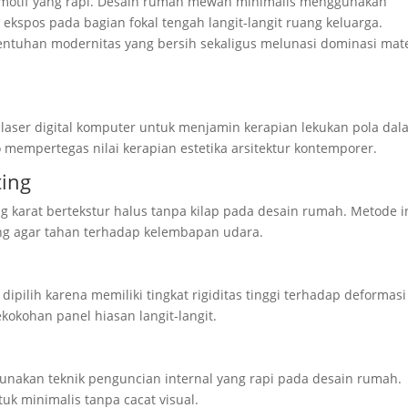
 motif yang rapi. Desain rumah mewah minimalis menggunakan
 ekspos pada bagian fokal tengah langit-langit ruang keluarga.
entuhan modernitas yang bersih sekaligus melunasi dominasi mate
aser digital komputer untuk menjamin kerapian lekukan pola dal
 mempertegas nilai kerapian estetika arsitektur kontemporer.
ting
g karat bertekstur halus tanpa kilap pada desain rumah. Metode i
g agar tahan terhadap kelembapan udara.
ipilih karena memiliki tingkat rigiditas tinggi terhadap deformasi
okohan panel hiasan langit-langit.
akan teknik penguncian internal yang rapi pada desain rumah.
uk minimalis tanpa cacat visual.