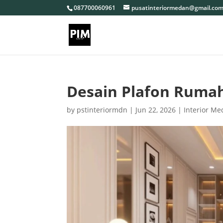
087700060961
pusatinteriormedan@gmail.co
Desain Plafon Rum
by
pstinteriormdn
|
Jun 22, 2026
|
Interior M