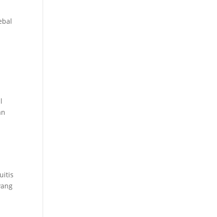
ebal
l
an
uitis
yang