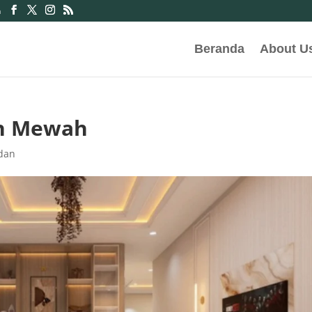
m
Beranda
About U
ah Mewah
edan