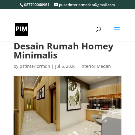
087700060961
pusatinteriormedan@gmail.com
Desain Rumah Homey
Minimalis
by
pstinteriormdn
|
Jul 6, 2026
|
Interior Medan