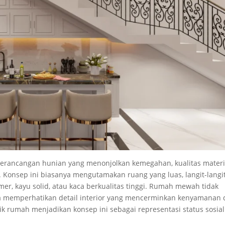
rancangan hunian yang menonjolkan kemegahan, kualitas materi
if. Konsep ini biasanya mengutamakan ruang yang luas, langit-langi
mer, kayu solid, atau kaca berkualitas tinggi. Rumah mewah tidak
uga memperhatikan detail interior yang mencerminkan kenyamanan
 rumah menjadikan konsep ini sebagai representasi status sosial