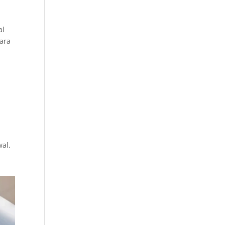
al
cara
wal.