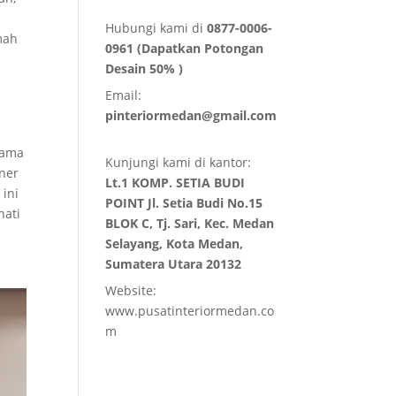
Hubungi kami di
0877-0006-
mah
0961 (Dapatkan Potongan
Desain 50% )
Email:
pinteriormedan@gmail.com
p
sama
Kunjungi kami di kantor:
iner
Lt.1 KOMP. SETIA BUDI
 ini
POINT Jl. Setia Budi No.15
nati
BLOK C, Tj. Sari, Kec. Medan
Selayang, Kota Medan,
Sumatera Utara 20132
Website:
www.pusatinteriormedan.co
m