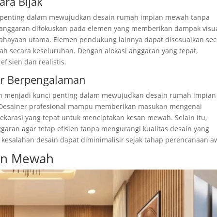
ra Bijak
at penting dalam mewujudkan desain rumah impian mewah tanpa
a anggaran difokuskan pada elemen yang memberikan dampak visu
pencahayaan utama. Elemen pendukung lainnya dapat disesuaikan se
h secara keseluruhan. Dengan alokasi anggaran yang tepat,
isien dan realistis.
er Berpengalaman
n menjadi kunci penting dalam mewujudkan desain rumah impian
. Desainer profesional mampu memberikan masukan mengenai
 dekorasi yang tepat untuk menciptakan kesan mewah. Selain itu,
aran agar tetap efisien tanpa mengurangi kualitas desain yang
o kesalahan desain dapat diminimalisir sejak tahap perencanaan a
an Mewah