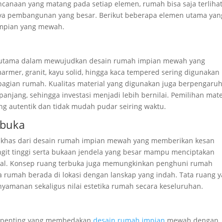
canaan yang matang pada setiap elemen, rumah bisa saja terliha
a pembangunan yang besar. Berikut beberapa elemen utama yan
impian yang mewah.
n utama dalam mewujudkan desain rumah impian mewah
yang
marmer, granit, kayu solid, hingga kaca tempered sering digunakan
bagian rumah. Kualitas material yang digunakan juga berpengaru
njang, sehingga investasi menjadi lebih bernilai. Pemilihan mate
 autentik dan tidak mudah pudar seiring waktu.
rbuka
ri khas dari desain rumah impian mewah yang memberikan kesan
git tinggi serta bukaan jendela yang besar mampu menciptakan
imal. Konsep ruang terbuka juga memungkinkan penghuni rumah
a rumah berada di lokasi dengan lanskap yang indah. Tata ruang 
yamanan sekaligus nilai estetika rumah secara keseluruhan.
en penting yang membedakan
desain rumah impian
mewah dengan