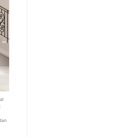
al
t
 dan