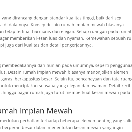
ang dirancang dengan standar kualitas tinggi, baik dari segi
edia di dalamnya. Konsep desain rumah impian mewah biasanya
un tetap terlihat harmonis dan elegan. Setiap ruangan pada ruma
l agar memberikan kesan luas dan nyaman. Kemewahan sebuah r
pi juga dari kualitas dan detail pengerjaannya.
ang membedakannya dari hunian pada umumnya, seperti pengguna
halus. Desain rumah impian mewah biasanya menonjolkan elemen
u garasi berkapasitas besar. Selain itu, pencahayaan dan tata ruan
ntuk menciptakan suasana yang elegan dan nyaman. Detail kecil
ma, hingga pagar rumah juga turut memperkuat kesan mewah pada
Rumah Impian Mewah
rlukan perhatian terhadap beberapa elemen penting yang sali
i berperan besar dalam menentukan kesan mewah yang ingin