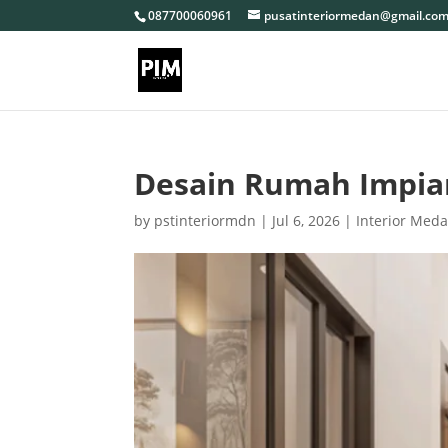
087700060961
pusatinteriormedan@gmail.co
Desain Rumah Impi
by
pstinteriormdn
|
Jul 6, 2026
|
Interior Med