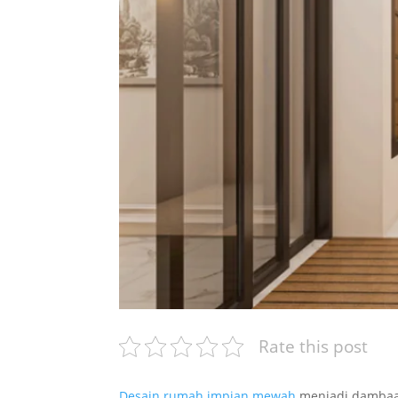
Rate this post
Desain rumah impian mewah
menjadi dambaa