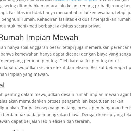
g sering ditambahkan antara lain kolam renang pribadi, ruang h
rapi. Fasilitas ini tidak hanya menambah nilai kemewahan, tetapi j
penghuni rumah. Kehadiran fasilitas eksklusif menjadikan rumah
at untuk menikmati berbagai aktivitas secara privat.
 Rumah Impian Mewah
n hanya soal anggaran besar, tetapi juga memerlukan perencan
kir bahwa kemewahan hanya dapat dicapai dengan biaya yang sanga
a memegang peranan penting. Oleh karena itu, penting untuk
apat diwujudkan secara efektif dan efisien. Berikut beberapa ti
umah impian yang mewah.
al
ah penting dalam mewujudkan desain rumah impian mewah agar h
 jelas akan memudahkan proses pengambilan keputusan terkait
n digunakan. Tanpa konsep yang matang, proses pembangunan beri
a berdampak pada pembengkakan biaya. Dengan konsep yang tel
wah dapat berjalan lebih efisien dan terarah.