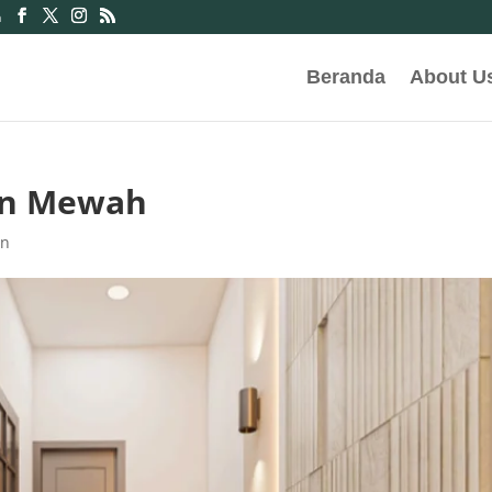
m
Beranda
About U
an Mewah
an