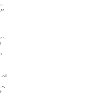
ome
uga
aan
t
ps
asil
siko
ah