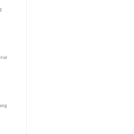
t
g
h
rial
yang