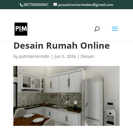
087700060961
pusatinteriormedan@gmail.com
Desain Rumah Online
by
pstinteriormdn
|
Jun 5, 2026
|
Desain