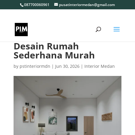
087700060961
pusatinteriormedan@gmail.com
Desain Rumah
Sederhana Murah
by
pstinteriormdn
|
Jun 30, 2026
|
Interior Medan