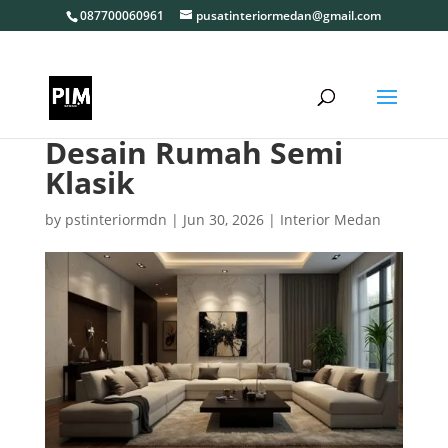
087700060961
pusatinteriormedan@gmail.com
Desain Rumah Semi
Klasik
by
pstinteriormdn
|
Jun 30, 2026
|
Interior Medan