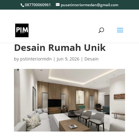
087700060961
pusatinteriormedan@gmail.com
Desain Rumah Unik
by
pstinteriormdn
|
Jun 9, 2026
|
Desain