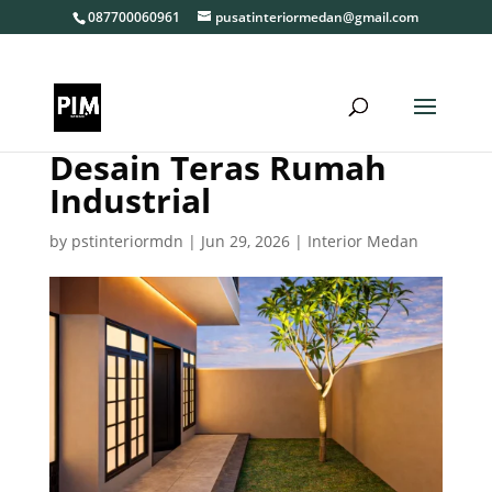
087700060961
pusatinteriormedan@gmail.com
Desain Teras Rumah
Industrial
by
pstinteriormdn
|
Jun 29, 2026
|
Interior Medan