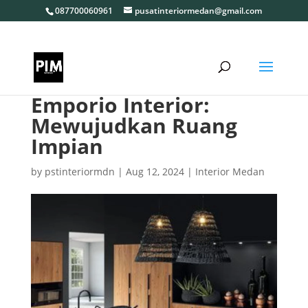
087700060961
pusatinteriormedan@gmail.com
Emporio Interior:
Mewujudkan Ruang
Impian
by
pstinteriormdn
|
Aug 12, 2024
|
Interior Medan