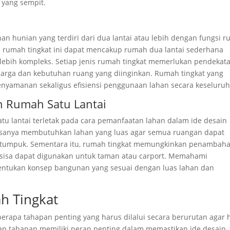
 yang sempit.
an hunian yang terdiri dari dua lantai atau lebih dengan fungsi r
ain rumah tingkat ini dapat mencakup rumah dua lantai sederhana
 lebih kompleks. Setiap jenis rumah tingkat memerlukan pendekat
arga dan kebutuhan ruang yang diinginkan. Rumah tingkat yang
nyamanan sekaligus efisiensi penggunaan lahan secara keseluruh
 Rumah Satu Lantai
tu lantai terletak pada cara pemanfaatan lahan dalam ide desain
iasanya membutuhkan lahan yang luas agar semua ruangan dapat
ertumpuk. Sementara itu, rumah tingkat memungkinkan penambah
ersisa dapat digunakan untuk taman atau carport. Memahami
ntukan konsep bangunan yang sesuai dengan luas lahan dan
h Tingkat
rapa tahapan penting yang harus dilalui secara berurutan agar h
iap tahapan memiliki peran penting dalam memastikan ide desain