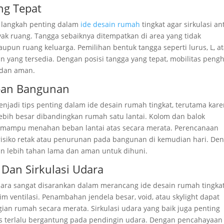
ng Tepat
i langkah penting dalam
ide desain rumah
tingkat agar sirkulasi an
ak ruang. Tangga sebaiknya ditempatkan di area yang tidak
pun ruang keluarga. Pemilihan bentuk tangga seperti lurus, L, a
an yang tersedia. Dengan posisi tangga yang tepat, mobilitas peng
n dan aman.
eban Bangunan
jadi tips penting dalam ide desain rumah tingkat, terutama kar
ebih besar dibandingkan rumah satu lantai. Kolom dan balok
r mampu menahan beban lantai atas secara merata. Perencanaan
 risiko retak atau penurunan pada bangunan di kemudian hari. De
kan lebih tahan lama dan aman untuk dihuni.
an Sirkulasi Udara
ara sangat disarankan dalam merancang ide desain rumah tingkat
im ventilasi. Penambahan jendela besar, void, atau skylight dapat
an rumah secara merata. Sirkulasi udara yang baik juga penting
s terlalu bergantung pada pendingin udara. Dengan pencahayaan