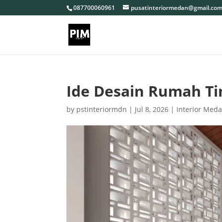
087700060961
pusatinteriormedan@gmail.co
Ide Desain Rumah Ti
by
pstinteriormdn
|
Jul 8, 2026
|
Interior Med