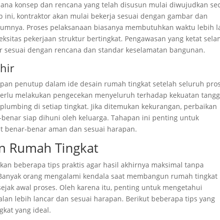
ana konsep dan rencana yang telah disusun mulai diwujudkan se
p ini, kontraktor akan mulai bekerja sesuai dengan gambar dan
ebelumnya. Proses pelaksanaan biasanya membutuhkan waktu lebih 
ksitas pekerjaan struktur bertingkat. Pengawasan yang ketat sel
hir sesuai dengan rencana dan standar keselamatan bangunan.
hir
apan penutup dalam ide desain rumah tingkat setelah seluruh pro
 perlu melakukan pengecekan menyeluruh terhadap kekuatan tangg
dan plumbing di setiap tingkat. Jika ditemukan kekurangan, perbaikan
enar siap dihuni oleh keluarga. Tahapan ini penting untuk
t benar-benar aman dan sesuai harapan.
in Rumah Tingkat
an beberapa tips praktis agar hasil akhirnya maksimal tanpa
anyak orang mengalami kendala saat membangun rumah tingkat
jak awal proses. Oleh karena itu, penting untuk mengetahui
an lebih lancar dan sesuai harapan. Berikut beberapa tips yang
kat yang ideal.