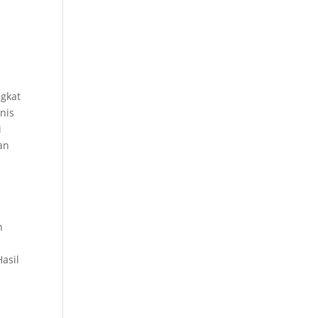
ngkat
nis
i
an
n
asil