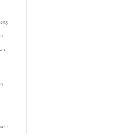
uang
an
an.
an
asil