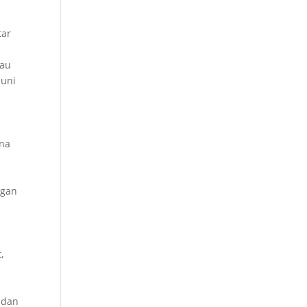
tar
tau
huni
ena
ngan
,
 dan