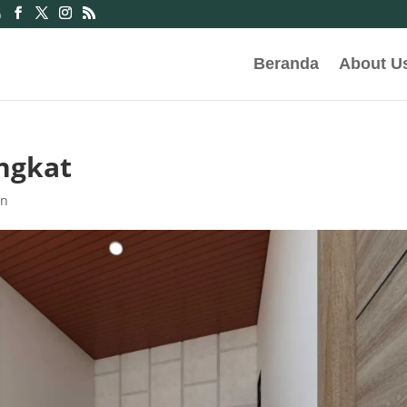
m
Beranda
About U
ngkat
an