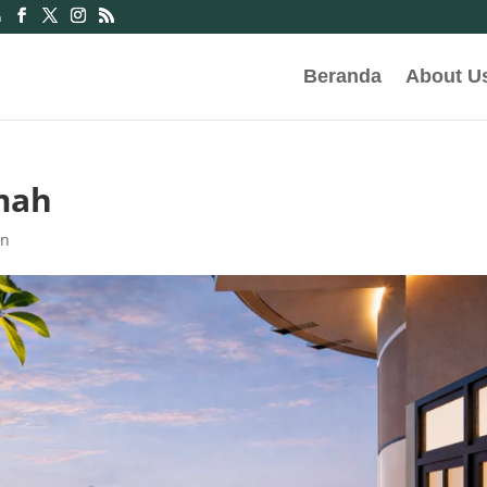
m
Beranda
About U
mah
an