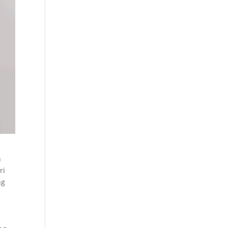
h
ri
ng