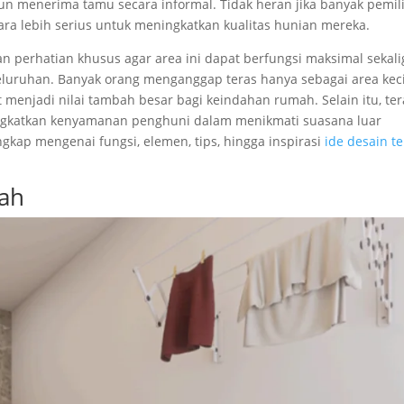
un menerima tamu secara informal. Tidak heran jika banyak pemil
ra lebih serius untuk meningkatkan kualitas hunian mereka.
 perhatian khusus agar area ini dapat berfungsi maksimal sekali
luruhan. Banyak orang menganggap teras hanya sebagai area keci
t menjadi nilai tambah besar bagi keindahan rumah. Selain itu, ter
ngkatkan kenyamanan penghuni dalam menikmati suasana luar
gkap mengenai fungsi, elemen, tips, hingga inspirasi
ide desain t
mah