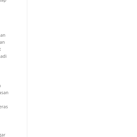
man
ran
t
jadi
n
asan
eras
gar