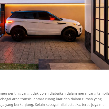
lemen penting yang tidak boleh diabaikan dalam merancang tampil
ebagai area transisi antara ruang luar dan dalam rumah yang
ja yang berkunjung. Selain sebagai nilai estetika, teras juga memil