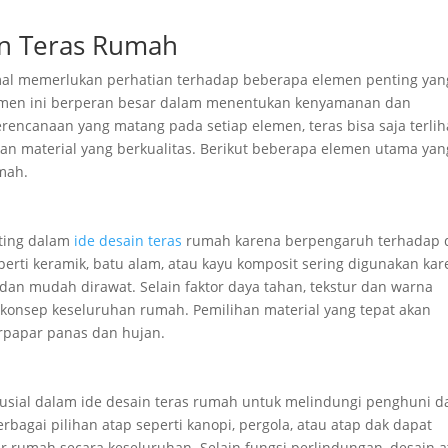
in Teras Rumah
mal memerlukan perhatian terhadap beberapa elemen penting yan
lemen ini berperan besar dalam menentukan kenyamanan dan
rencanaan yang matang pada setiap elemen, teras bisa saja terlih
 material yang berkualitas. Berikut beberapa elemen utama yan
mah.
nting dalam
ide desain teras
rumah karena berpengaruh terhadap 
perti keramik, batu alam, atau kayu komposit sering digunakan ka
dan mudah dirawat. Selain faktor daya tahan, tekstur dan warna
n konsep keseluruhan rumah. Pemilihan material yang tepat akan
rpapar panas dan hujan.
usial dalam ide desain teras rumah untuk melindungi penghuni d
rbagai pilihan atap seperti kanopi, pergola, atau atap dak dapat
r rumah secara keseluruhan. Selain fungsi perlindungan, desain 