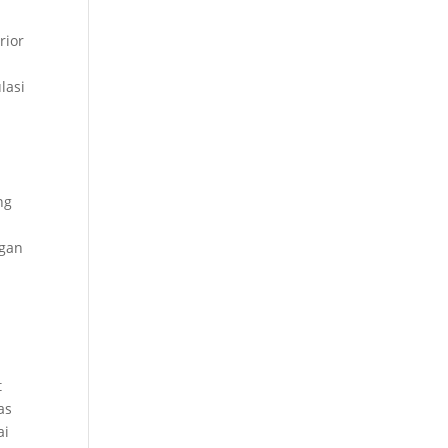
rior
lasi
ng
ngan
t
as
ai