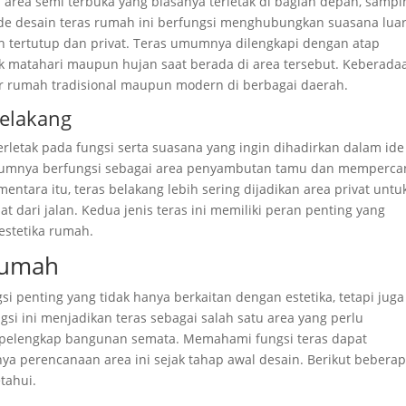
i area semi terbuka yang biasanya terletak di bagian depan, sampi
 Ide desain teras rumah ini berfungsi menghubungkan suasana lua
h tertutup dan privat. Teras umumnya dilengkapi dengan atap
ik matahari maupun hujan saat berada di area tersebut. Keberada
ur rumah tradisional maupun modern di berbagai daerah.
elakang
rletak pada fungsi serta suasana yang ingin dihadirkan dalam ide
umumnya berfungsi sebagai area penyambutan tamu dan memperca
ntara itu, teras belakang lebih sering dijadikan area privat untu
t dari jalan. Kedua jenis teras ini memiliki peran penting yang
stetika rumah.
 Rumah
si penting yang tidak hanya berkaitan dengan estetika, tetapi juga
i ini menjadikan teras sebagai salah satu area yang perlu
 pelengkap bangunan semata. Memahami fungsi teras dapat
 perencanaan area ini sejak tahap awal desain. Berikut bebera
tahui.