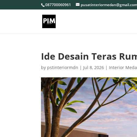
087700060961
pusatinteriormedan@gmail.co
Ide Desain Teras Ru
by
pstinteriormdn
|
Jul 8, 2026
|
Interior Med