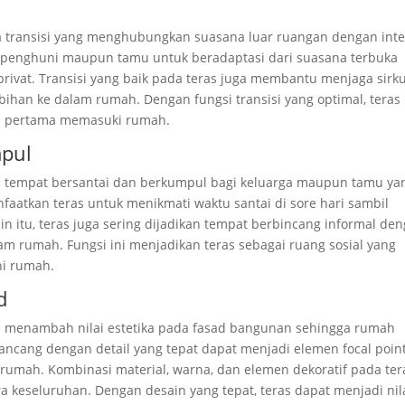
ea transisi yang menghubungkan suasana luar ruangan dengan inte
u penghuni maupun tamu untuk beradaptasi dari suasana terbuka
rivat. Transisi yang baik pada teras juga membantu menjaga sirku
bihan ke dalam rumah. Dengan fungsi transisi yang optimal, teras
h pertama memasuki rumah.
mpul
ai tempat bersantai dan berkumpul bagi keluarga maupun tamu ya
aatkan teras untuk menikmati waktu santai di sore hari sambil
in itu, teras juga sering dijadikan tempat berbincang informal de
m rumah. Fungsi ini menjadikan teras sebagai ruang sosial yang
ni rumah.
d
lah menambah nilai estetika pada fasad bangunan sehingga rumah
dirancang dengan detail yang tepat dapat menjadi elemen focal poin
rumah. Kombinasi material, warna, dan elemen dekoratif pada ter
a keseluruhan. Dengan desain yang tepat, teras dapat menjadi nil