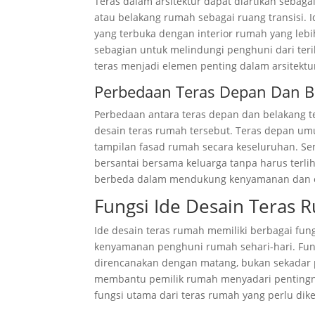
Teras dalam arsitektur dapat diartikan sebaga
atau belakang rumah sebagai ruang transisi.
yang terbuka dengan interior rumah yang lebi
sebagian untuk melindungi penghuni dari ter
teras menjadi elemen penting dalam arsitekt
Perbedaan Teras Depan Dan B
Perbedaan antara teras depan dan belakang te
desain teras rumah tersebut. Teras depan 
tampilan fasad rumah secara keseluruhan. Seme
bersantai bersama keluarga tanpa harus terliha
berbeda dalam mendukung kenyamanan dan e
Fungsi Ide Desain Teras
Ide desain teras rumah memiliki berbagai fung
kenyamanan penghuni rumah sehari-hari. Fungs
direncanakan dengan matang, bukan sekadar
membantu pemilik rumah menyadari pentingnya
fungsi utama dari teras rumah yang perlu dike