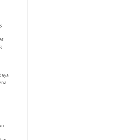
g
at
g
daya
rena
ari
atap