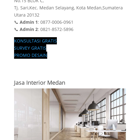
No.15 BLOK C,
Tj. Sari,Kec. Medan Selayang, Kota Medan,Sumatera
Utara 20132
📞
Admin 1
: 0877-0006-0961
📞
Admin 2
: 0821-8572-5896
KONSULTASI GRATIS
SURVEY GRATIS
PROMO DESAIN
Jasa Interior Medan