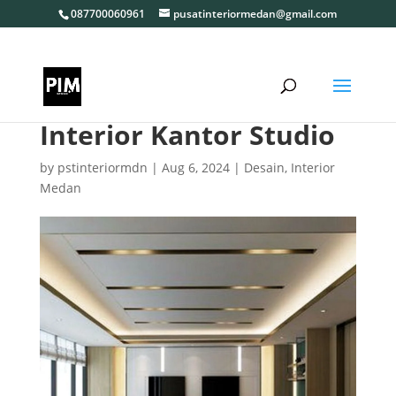
087700060961
pusatinteriormedan@gmail.com
Interior Kantor Studio
by
pstinteriormdn
|
Aug 6, 2024
|
Desain
,
Interior
Medan