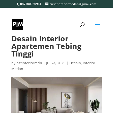
087700060961
pusatinteriormedan@gmail.com
Desain Interior
Apartemen Tebing
Tinggi
by
pstinteriormdn
|
Jul 24, 2025
|
Desain
,
Interior
Medan