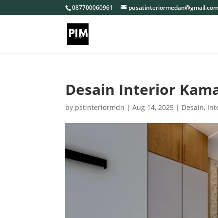
087700060961
pusatinteriormedan@gmail.co
Desain Interior Kam
by
pstinteriormdn
|
Aug 14, 2025
|
Desain
,
In