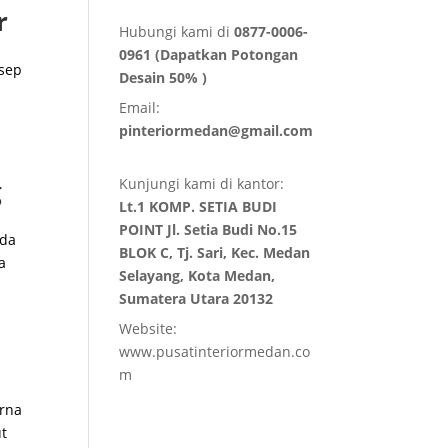
r
Hubungi kami di
0877-0006-
0961 (Dapatkan Potongan
nsep
Desain 50% )
Email:
pinteriormedan@gmail.com
g
Kunjungi kami di kantor:
Lt.1 KOMP. SETIA BUDI
POINT Jl. Setia Budi No.15
nda
BLOK C, Tj. Sari, Kec. Medan
a
Selayang, Kota Medan,
Sumatera Utara 20132
Website:
www.pusatinteriormedan.co
m
rna
ut