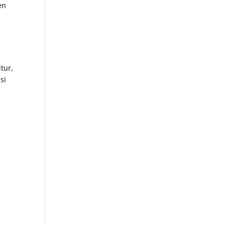
en
tur,
si