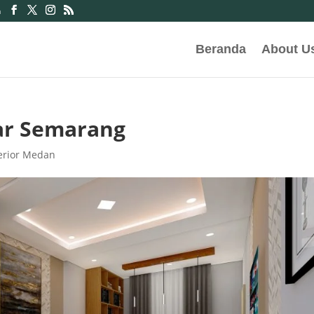
m
Beranda
About U
ar Semarang
terior Medan