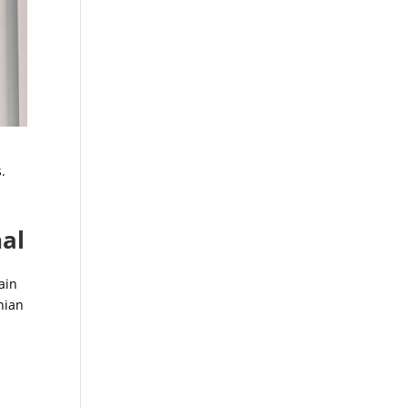
.
al
ain
nian