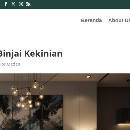
m
Beranda
About U
Binjai Kekinian
rior Medan