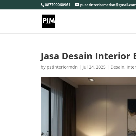
087700060961
pusatinteriormedan@gmail.co
Jasa Desain Interior 
by
pstinteriormdn
|
Jul 24, 2025
|
Desain
,
Inte