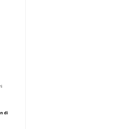
ri
n di