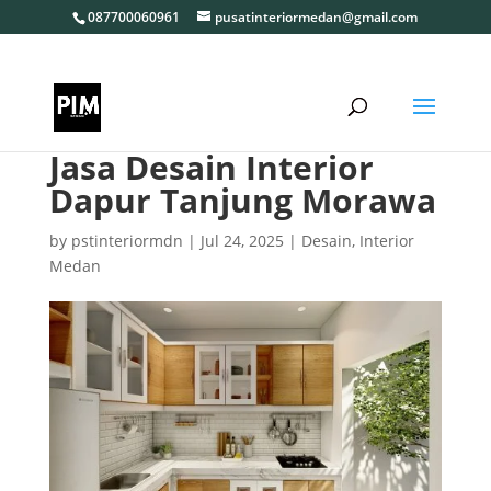
087700060961
pusatinteriormedan@gmail.com
Jasa Desain Interior
Dapur Tanjung Morawa
by
pstinteriormdn
|
Jul 24, 2025
|
Desain
,
Interior
Medan