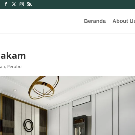
m
Beranda
About U
 Pakam
dan
,
Perabot