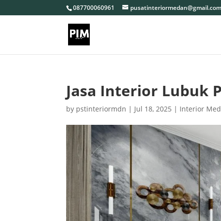
087700060961
pusatinteriormedan@gmail.co
Jasa Interior Lubuk
by
pstinteriormdn
|
Jul 18, 2025
|
Interior Me