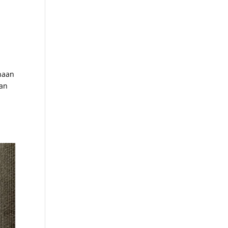
naan
dan