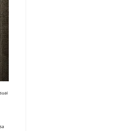
suai
isa