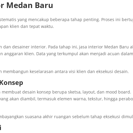
ior Medan Baru
sistematis yang mencakup beberapa tahap penting. Proses ini bert
apan klien dan tepat waktu.
en dan desainer interior. Pada tahap ini, jasa interior Medan Baru 
n anggaran klien. Data yang terkumpul akan menjadi acuan dala
m membangun keselarasan antara visi klien dan eksekusi desain.
 Konsep
an membuat desain konsep berupa sketsa, layout, dan mood board.
ang akan diambil, termasuk elemen warna, tekstur, hingga perabo
ayangkan suasana akhir ruangan sebelum tahap eksekusi dimul
i