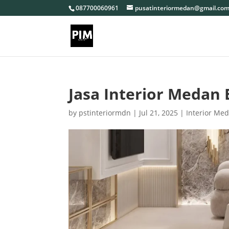
087700060961
pusatinteriormedan@gmail.co
Jasa Interior Medan
by
pstinteriormdn
|
Jul 21, 2025
|
Interior Me