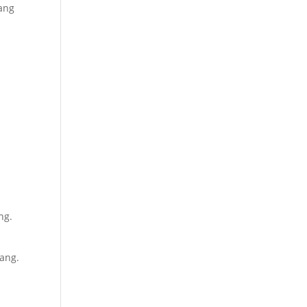
ang
ng.
ang.