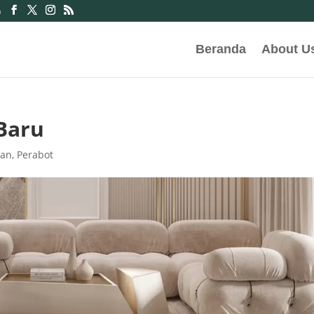
m
Beranda
About U
 Baru
dan
,
Perabot