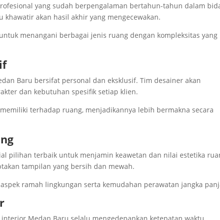
m profesional yang sudah berpengalaman bertahun-tahun dalam bid
erlu khawatir akan hasil akhir yang mengecewakan.
ntuk menangani berbagai jenis ruang dengan kompleksitas yang
if
Medan Baru bersifat personal dan eksklusif. Tim desainer akan
ter dan kebutuhan spesifik setiap klien.
 memiliki terhadap ruang, menjadikannya lebih bermakna secara
ing
l pilihan terbaik untuk menjamin keawetan dan nilai estetika rua
iptakan tampilan yang bersih dan mewah.
 aspek ramah lingkungan serta kemudahan perawatan jangka panj
r
asa interior Medan Baru selalu mengedepankan ketepatan waktu