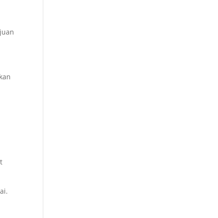
ujuan
akan
m
t
ai.