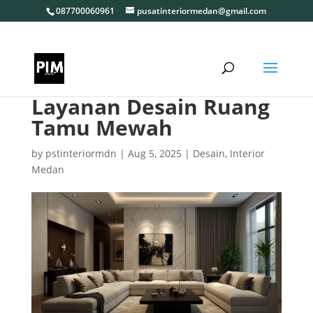
087700060961
pusatinteriormedan@gmail.com
Layanan Desain Ruang
Tamu Mewah
by
pstinteriormdn
|
Aug 5, 2025
|
Desain
,
Interior
Medan