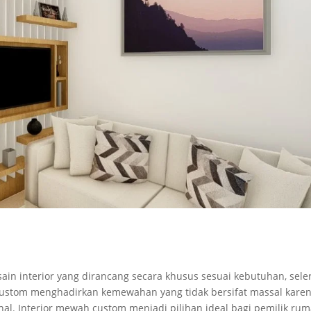
in interior yang dirancang secara khusus sesuai kebutuhan, seler
 custom menghadirkan kemewahan yang tidak bersifat massal kare
sonal. Interior mewah custom menjadi pilihan ideal bagi pemilik ru