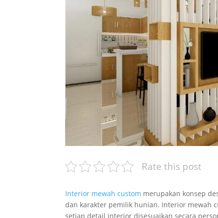
Rate this post
Interior mewah custom
merupakan konsep desa
dan karakter pemilik hunian. Interior mewah
setiap detail interior disesuaikan secara per