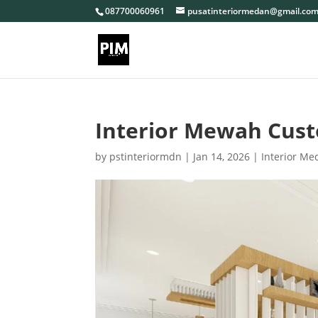
087700060961
pusatinteriormedan@gmail.co
Interior Mewah Cus
by
pstinteriormdn
|
Jan 14, 2026
|
Interior Me