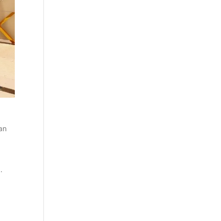
an
n
.
m