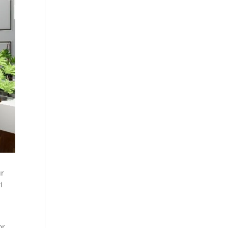
ur
i
or