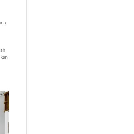
m
ana
wah
ikan