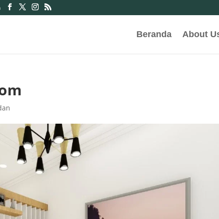
m
Beranda
About U
tom
dan