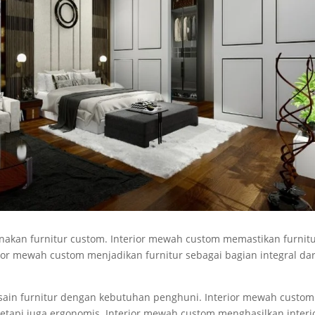
akan furnitur custom. Interior mewah custom memastikan furnit
ior mewah custom menjadikan furnitur sebagai bagian integral dar
sain furnitur dengan kebutuhan penghuni. Interior mewah custom
tetapi juga ergonomis. Interior mewah custom menghasilkan interi