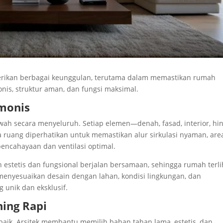
erikan berbagai keunggulan, terutama dalam memastikan rumah
nis, struktur aman, dan fungsi maksimal.
rmonis
wah secara menyeluruh. Setiap elemen—denah, fasad, interior, hi
 ruang diperhatikan untuk memastikan alur sirkulasi nyaman, are
 pencahayaan dan ventilasi optimal.
estetis dan fungsional berjalan bersamaan, sehingga rumah terli
menyesuaikan desain dengan lahan, kondisi lingkungan, dan
 unik dan eksklusif.
hing Rapi
aik. Arsitek membantu memilih bahan tahan lama, estetis, dan