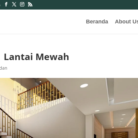
m
Beranda
About U
1 Lantai Mewah
edan