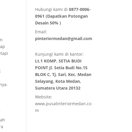
Hubungi kami di
0877-0006-
0961 (Dapatkan Potongan
Desain 50% )
Email:
pinteriormedan@gmail.com
an
tap
etapi
Kunjungi kami di kantor:
Lt.1 KOMP. SETIA BUDI
POINT Jl. Setia Budi No.15
k
BLOK C, Tj. Sari, Kec. Medan
Selayang, Kota Medan,
nya.
Sumatera Utara 20132
Website:
www.pusatinteriormedan.co
.
m
wah
ra