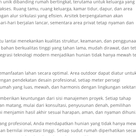
 unik dibanding rumah bertingkat, terutama untuk keluarga yang
s. Ruang tamu, ruang keluarga, kamar tidur, dapur, dan area
gan alur sirkulasi yang efisien. Arsitek berpengalaman akan
hari-hari berjalan lancar, sementara area privat tetap nyaman dan
tu lantai menekankan kualitas struktur, keamanan, dan pengguna
bahan berkualitas tinggi yang tahan lama, mudah dirawat, dan te
 integrasi teknologi modern menjadikan hunian tidak hanya mewah t
emanfaatan lahan secara optimal. Area outdoor dapat diatur untu
engan pendekatan desain profesional, setiap meter persegi
rumah yang luas, mewah, dan harmonis dengan lingkungan sekitar
emberikan keuntungan dari sisi manajemen proyek. Setiap tahap
 matang, mulai dari konsultasi, penyusunan denah, pemilihan
ini menjamin hasil akhir sesuai harapan, aman, dan nyaman dihuni
ang profesional, Anda mendapatkan hunian yang tidak hanya me
dan bernilai investasi tinggi. Setiap sudut rumah diperhatikan seca