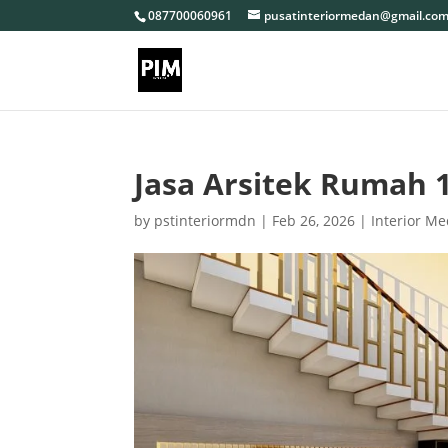
087700060961
pusatinteriormedan@gmail.co
Jasa Arsitek Rumah 
by
pstinteriormdn
|
Feb 26, 2026
|
Interior M