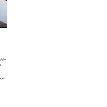
ngga
a
hat