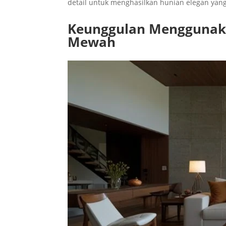
detail untuk menghasilkan hunian elegan yang
Keunggulan Menggunaka
Mewah