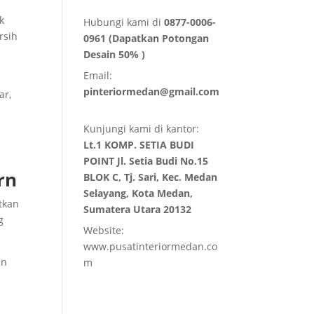
k
Hubungi kami di
0877-0006-
rsih
0961 (Dapatkan Potongan
Desain 50% )
Email:
pinteriormedan@gmail.com
ar,
Kunjungi kami di kantor:
Lt.1 KOMP. SETIA BUDI
POINT Jl. Setia Budi No.15
rn
BLOK C, Tj. Sari, Kec. Medan
Selayang, Kota Medan,
tkan
Sumatera Utara 20132
g
Website:
www.pusatinteriormedan.co
in
m