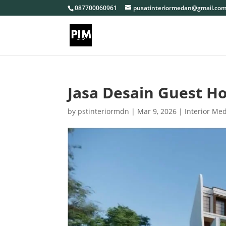
087700060961
pusatinteriormedan@gmail.co
Jasa Desain Guest 
by
pstinteriormdn
|
Mar 9, 2026
|
Interior Me