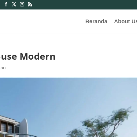
m
Beranda
About U
House Modern
dan