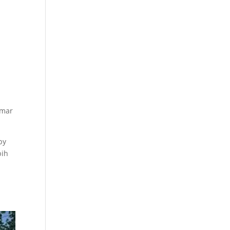
amar
by
bih