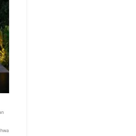
an
bahwa