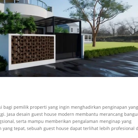
i bagi pemilik properti yang ingin menghadirkan penginapan yan
inggi. Jasa desain guest house modern membantu merancang bang
gsional, serta mampu memberikan pengalaman menginap yang
ang tepat, sebuah guest house dapat terlihat lebih profesional 