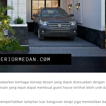
nawarkan berbagai konsep desain yang dapat disesuaikan dengan
sain yang tepat dapat membuat guest house terlihat lebih unik d
 memperhatikan tampilan luar bangunan tetapi juga memastikan 