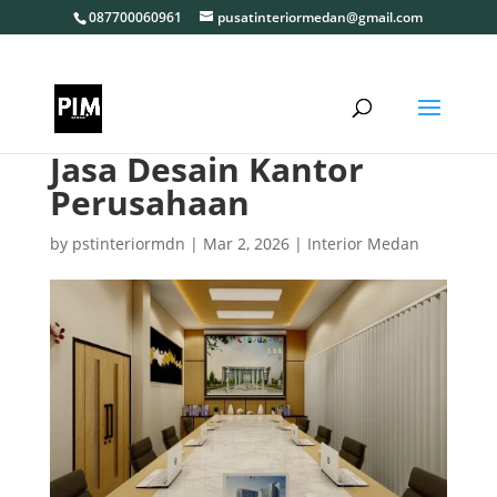
087700060961
pusatinteriormedan@gmail.com
Jasa Desain Kantor
Perusahaan
by
pstinteriormdn
|
Mar 2, 2026
|
Interior Medan