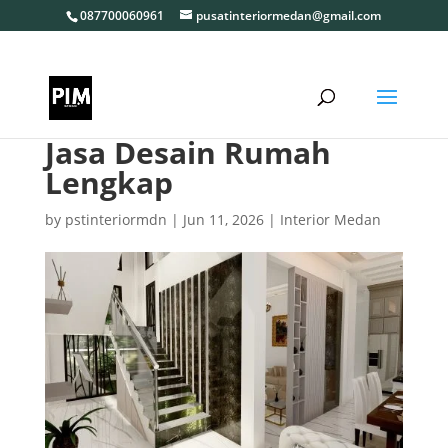
087700060961
pusatinteriormedan@gmail.com
Jasa Desain Rumah
Lengkap
by
pstinteriormdn
|
Jun 11, 2026
|
Interior Medan