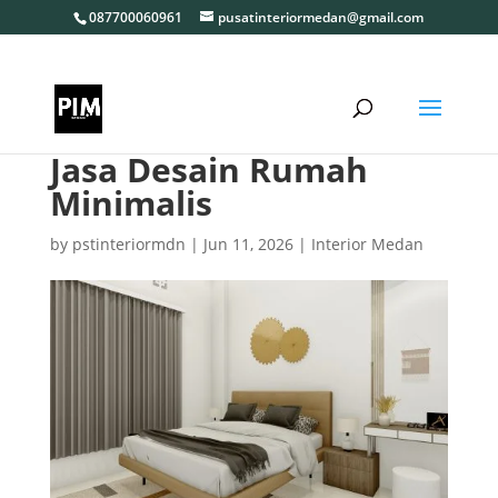
087700060961
pusatinteriormedan@gmail.com
Jasa Desain Rumah
Minimalis
by
pstinteriormdn
|
Jun 11, 2026
|
Interior Medan