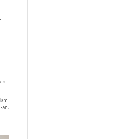
s
m
lami
lami
kan.