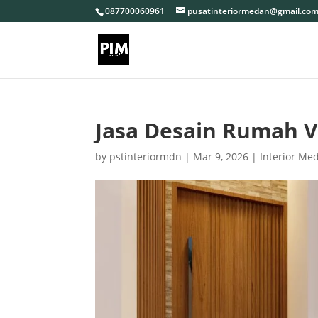
087700060961
pusatinteriormedan@gmail.co
Jasa Desain Rumah Vi
by
pstinteriormdn
|
Mar 9, 2026
|
Interior Me