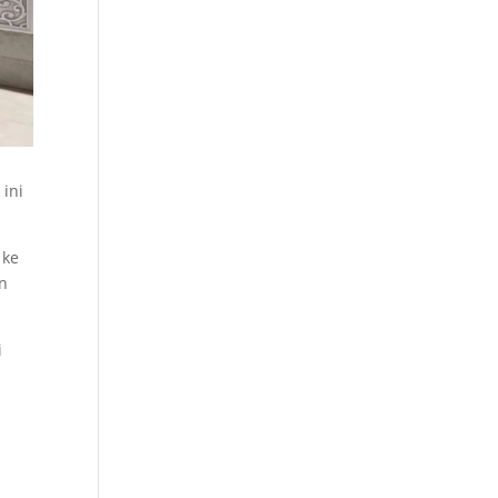
 ini
 ke
n
i