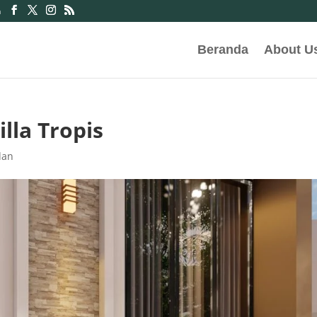
m
Beranda
About U
lla Tropis
dan