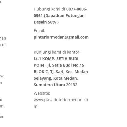
n
Hubungi kami di
0877-0006-
0961 (Dapatkan Potongan
Desain 50% )
Email:
pinteriormedan@gmail.com
umah
 di
Kunjungi kami di kantor:
Lt.1 KOMP. SETIA BUDI
POINT Jl. Setia Budi No.15
BLOK C, Tj. Sari, Kec. Medan
asa
Selayang, Kota Medan,
an
Sumatera Utara 20132
Website:
mi
www.pusatinteriormedan.co
an.
m
ain