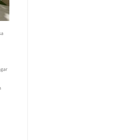
sa
agar
n