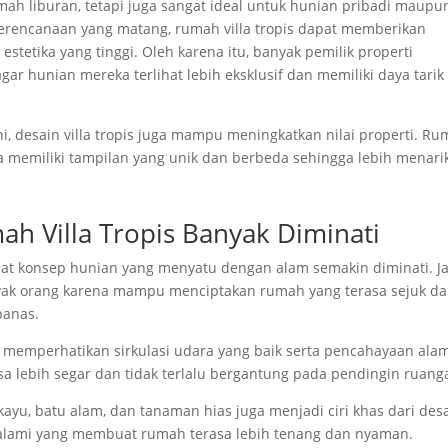
umah liburan, tetapi juga sangat ideal untuk hunian pribadi maupu
n perencanaan yang matang, rumah villa tropis dapat memberikan
stetika yang tinggi. Oleh karena itu, banyak pemilik properti
gar hunian mereka terlihat lebih eksklusif dan memiliki daya tarik
 desain villa tropis juga mampu meningkatkan nilai properti. R
 memiliki tampilan yang unik dan berbeda sehingga lebih menarik
h Villa Tropis Banyak Diminati
t konsep hunian yang menyatu dengan alam semakin diminati. J
anyak orang karena mampu menciptakan rumah yang terasa sejuk d
panas.
 memperhatikan sirkulasi udara yang baik serta pencahayaan ala
a lebih segar dan tidak terlalu bergantung pada pendingin ruang
 kayu, batu alam, dan tanaman hias juga menjadi ciri khas dari des
 alami yang membuat rumah terasa lebih tenang dan nyaman.