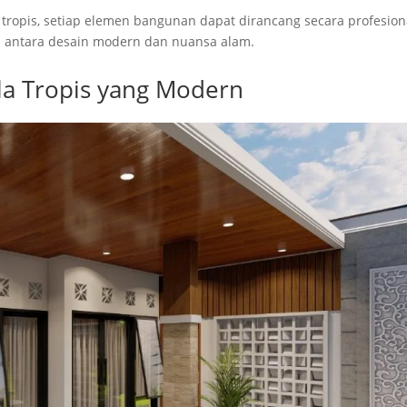
tropis, setiap elemen bangunan dapat dirancang secara profesion
 antara desain modern dan nuansa alam.
la Tropis yang Modern