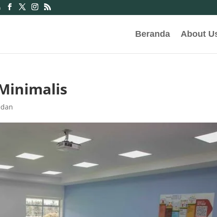
m
Beranda
About U
Minimalis
edan