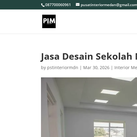
087700060961
pusatinteriormedan@gmail.co
Jasa Desain Sekolah 
by
pstinteriormdn
|
Mar 30, 2026
|
Interior M