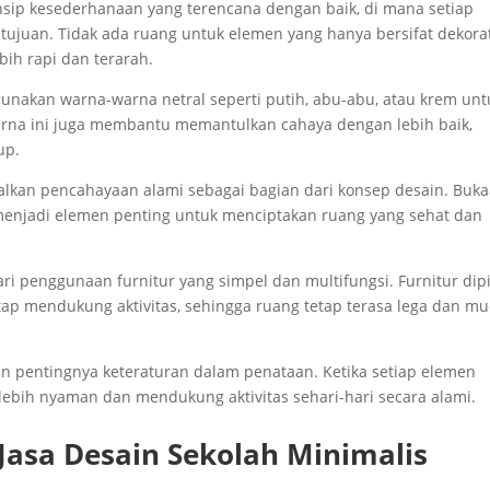
nsip kesederhanaan yang terencana dengan baik, di mana setiap
ujuan. Tidak ada ruang untuk elemen yang hanya bersifat dekorat
ebih rapi dan terarah.
unakan warna-warna netral seperti putih, abu-abu, atau krem unt
arna ini juga membantu memantulkan cahaya dengan lebih baik,
up.
alkan pencahayaan alami sebagai bagian dari konsep desain. Buk
k menjadi elemen penting untuk menciptakan ruang yang sehat dan
ari penggunaan furnitur yang simpel dan multifungsi. Furnitur dipi
ap mendukung aktivitas, sehingga ruang tetap terasa lega dan m
an pentingnya keteraturan dalam penataan. Ketika setiap elemen
lebih nyaman dan mendukung aktivitas sehari-hari secara alami.
asa Desain Sekolah Minimalis