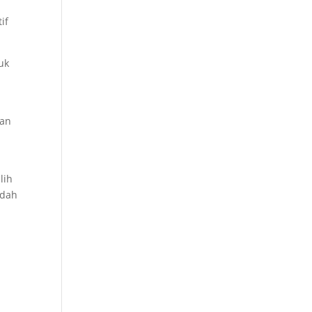
if
uk
aan
lih
udah