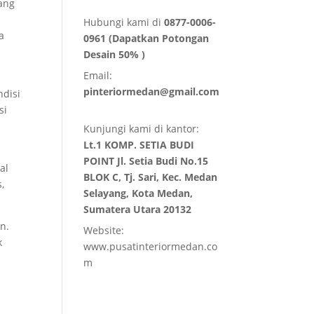
tang
Hubungi kami di
0877-0006-
a
0961 (Dapatkan Potongan
Desain 50% )
Email:
pinteriormedan@gmail.com
ndisi
si
Kunjungi kami di kantor:
Lt.1 KOMP. SETIA BUDI
a
POINT Jl. Setia Budi No.15
al
BLOK C, Tj. Sari, Kec. Medan
,
Selayang, Kota Medan,
Sumatera Utara 20132
n.
Website:
k
www.pusatinteriormedan.co
m