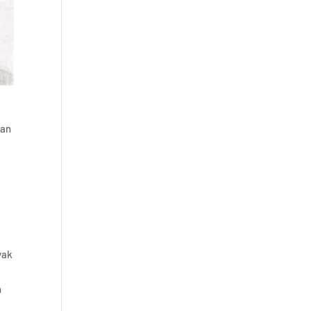
r
nan
yak
a
n