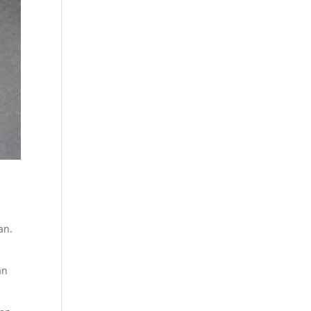
an.
an