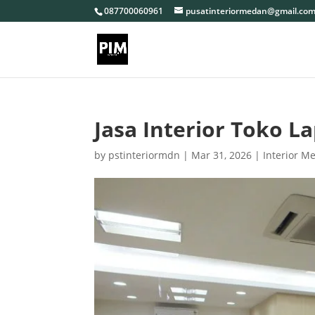
087700060961
pusatinteriormedan@gmail.co
Jasa Interior Toko La
by
pstinteriormdn
|
Mar 31, 2026
|
Interior M