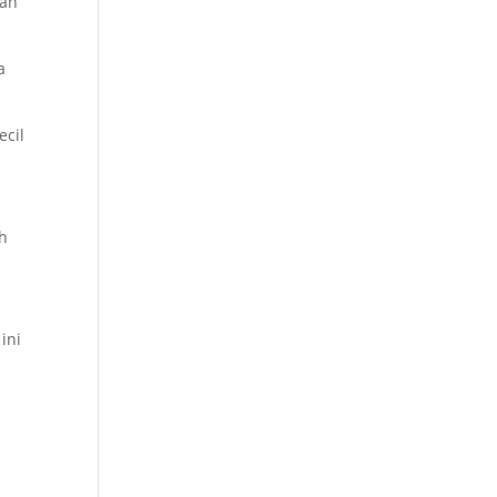
ran
a
ecil
ih
ini