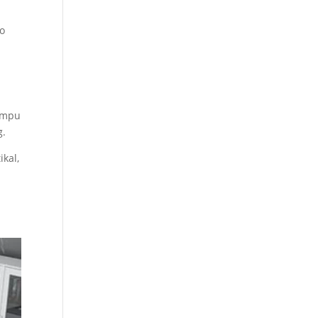
ko
Lampu
g.
kal,