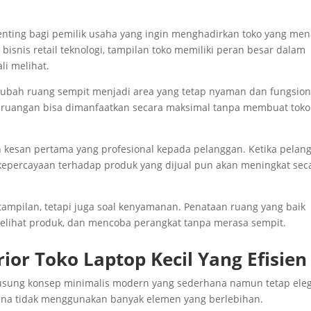
enting bagi pemilik usaha yang ingin menghadirkan toko yang men
isnis retail teknologi, tampilan toko memiliki peran besar dalam
li melihat.
ngubah ruang sempit menjadi area yang tetap nyaman dan fungsion
t ruangan bisa dimanfaatkan secara maksimal tanpa membuat toko
kan kesan pertama yang profesional kepada pelanggan. Ketika pelan
 kepercayaan terhadap produk yang dijual pun akan meningkat sec
al tampilan, tetapi juga soal kenyamanan. Penataan ruang yang baik
elihat produk, dan mencoba perangkat tanpa merasa sempit.
ior Toko Laptop Kecil Yang Efisien
gusung konsep minimalis modern yang sederhana namun tetap ele
arena tidak menggunakan banyak elemen yang berlebihan.