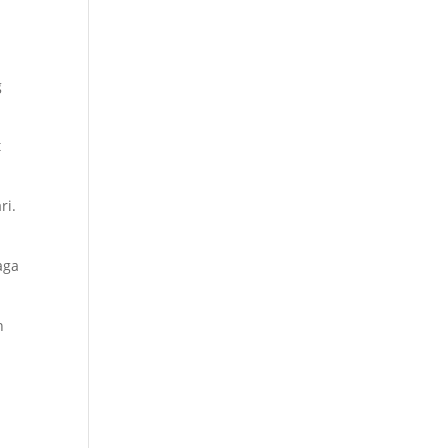
g
t
ri.
aga
h