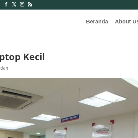
m
Beranda
About U
ptop Kecil
edan