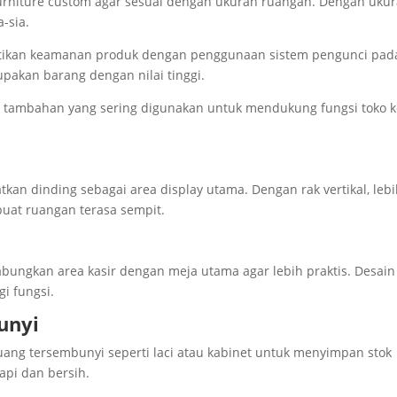
 furniture custom agar sesuai dengan ukuran ruangan. Dengan uku
a-sia.
rhatikan keamanan produk dengan penggunaan sistem pengunci pad
upakan barang dengan nilai tinggi.
 tambahan yang sering digunakan untuk mendukung fungsi toko k
atkan dinding sebagai area display utama. Dengan rak vertikal, leb
uat ruangan terasa sempit.
gabungkan area kasir dengan meja utama agar lebih praktis. Desain 
i fungsi.
unyi
ruang tersembunyi seperti laci atau kabinet untuk menyimpan stok
api dan bersih.