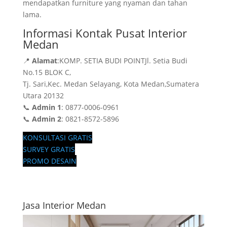
mendapatkan furniture yang nyaman dan tahan
lama.
Informasi Kontak Pusat Interior
Medan
📍
Alamat
:KOMP. SETIA BUDI POINTJl. Setia Budi
No.15 BLOK C,
Tj. Sari,Kec. Medan Selayang, Kota Medan,Sumatera
Utara 20132
📞
Admin 1
: 0877-0006-0961
📞
Admin 2
: 0821-8572-5896
KONSULTASI GRATIS
SURVEY GRATIS
PROMO DESAIN
Jasa Interior Medan