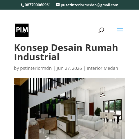
087700060961
pusatinteriormedan@gmail.com
Konsep Desain Rumah
Industrial
by
pstinteriormdn
|
Jun 27, 2026
|
Interior Medan