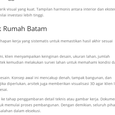
rik visual yang kuat. Tampilan harmonis antara interior dan ekster
i investasi lebih tinggi.
tek Rumah Batam
ahapan kerja yang sistematis untuk memastikan hasil akhir sesuai
ini, klien menyampaikan keinginan desain, ukuran lahan, jumlah
sitek kemudian melakukan survei lahan untuk memahami kondisi d
esain. Konsep awal ini mencakup denah, tampak bangunan, dan
ika diperlukan, arsitek juga memberikan visualisasi 3D agar klien 
esai.
an ke tahap penggambaran detail teknis atau gambar kerja. Dokum
ntuk memulai proses pembangunan. Dengan demikian, seluruh pih
salahan dalam eksekusi.