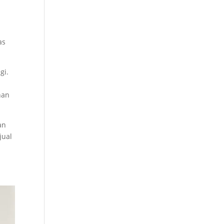
as
gi.
han
an
jual