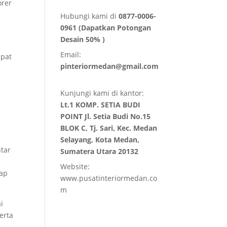
orer
Hubungi kami di
0877-0006-
0961 (Dapatkan Potongan
Desain 50% )
Email:
apat
pinteriormedan@gmail.com
Kunjungi kami di kantor:
Lt.1 KOMP. SETIA BUDI
POINT Jl. Setia Budi No.15
BLOK C, Tj. Sari, Kec. Medan
Selayang, Kota Medan,
ntar
Sumatera Utara 20132
h
Website:
tap
www.pusatinteriormedan.co
m
i
erta