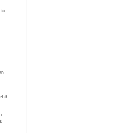
ior
an
lebih
en
ak