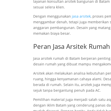
layanan konsultan arsitek bangunan di Batam
sesuai selera klien.
Dengan menggunakan
jasa arsitek
, proses pe
menggambar denah, tetapi juga memberikan so
anggaran pembangunan. Desain yang matang 
memakan biaya besar.
Peran Jasa Arsitek Rum
Jasa arsitek rumah di Batam berperan penti
desain rumah yang dibuat mampu mengakomod
Arsitek akan melakukan analisa kebutuhan peng
ruang, hingga kenyamanan cahaya alami. Des
berada di rumah. Selain itu, arsitek juga me
sejuk tanpa bergantung penuh pada AC.
Pemilihan material juga menjadi salah satu a
dengan iklim Batam yang cenderung panas da
mudah dirawat. Dengan begitu, Anda tidak ha