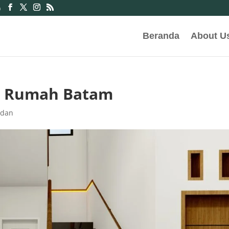
m
Beranda
About U
ek Rumah Batam
edan