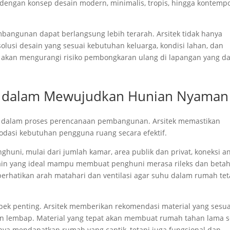
 dengan konsep desain modern, minimalis, tropis, hingga kontemp
mbangunan dapat berlangsung lebih terarah. Arsitek tidak hanya
lusi desain yang sesuai kebutuhan keluarga, kondisi lahan, dan
akan mengurangi risiko pembongkaran ulang di lapangan yang d
ah dalam Mewujudkan Hunian Nyaman
ng dalam proses perencanaan pembangunan. Arsitek memastikan
asi kebutuhan pengguna ruang secara efektif.
huni, mulai dari jumlah kamar, area publik dan privat, koneksi a
ain yang ideal mampu membuat penghuni merasa rileks dan beta
mperhatikan arah matahari dan ventilasi agar suhu dalam rumah te
spek penting. Arsitek memberikan rekomendasi material yang sesua
n lembap. Material yang tepat akan membuat rumah tahan lama s
nya mendapatkan rumah yang cantik, tetapi juga fungsional dan