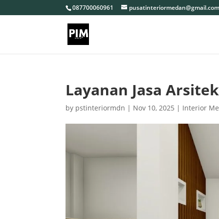
087700060961
pusatinteriormedan@gmail.co
Layanan Jasa Arsit
by
pstinteriormdn
|
Nov 10, 2025
|
Interior M