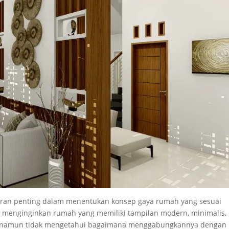
peran penting dalam menentukan konsep gaya rumah yang sesuai
g menginginkan rumah yang memiliki tampilan modern, minimalis,
er, namun tidak mengetahui bagaimana menggabungkannya dengan