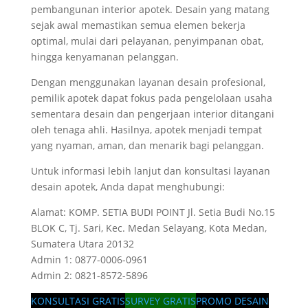
pembangunan interior apotek. Desain yang matang
sejak awal memastikan semua elemen bekerja
optimal, mulai dari pelayanan, penyimpanan obat,
hingga kenyamanan pelanggan.
Dengan menggunakan layanan desain profesional,
pemilik apotek dapat fokus pada pengelolaan usaha
sementara desain dan pengerjaan interior ditangani
oleh tenaga ahli. Hasilnya, apotek menjadi tempat
yang nyaman, aman, dan menarik bagi pelanggan.
Untuk informasi lebih lanjut dan konsultasi layanan
desain apotek, Anda dapat menghubungi:
Alamat: KOMP. SETIA BUDI POINT Jl. Setia Budi No.15
BLOK C, Tj. Sari, Kec. Medan Selayang, Kota Medan,
Sumatera Utara 20132
Admin 1: 0877-0006-0961
Admin 2: 0821-8572-5896
KONSULTASI GRATIS
SURVEY GRATIS
PROMO DESAIN