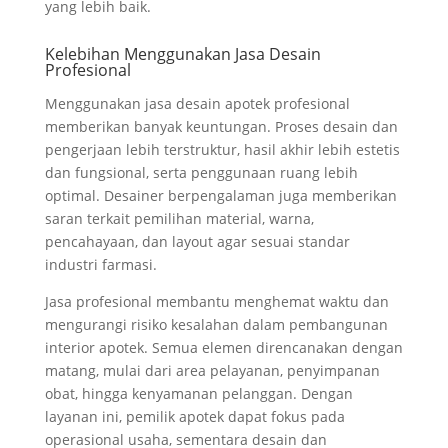
yang lebih baik.
Kelebihan Menggunakan Jasa Desain
Profesional
Menggunakan jasa desain apotek profesional
memberikan banyak keuntungan. Proses desain dan
pengerjaan lebih terstruktur, hasil akhir lebih estetis
dan fungsional, serta penggunaan ruang lebih
optimal. Desainer berpengalaman juga memberikan
saran terkait pemilihan material, warna,
pencahayaan, dan layout agar sesuai standar
industri farmasi.
Jasa profesional membantu menghemat waktu dan
mengurangi risiko kesalahan dalam pembangunan
interior apotek. Semua elemen direncanakan dengan
matang, mulai dari area pelayanan, penyimpanan
obat, hingga kenyamanan pelanggan. Dengan
layanan ini, pemilik apotek dapat fokus pada
operasional usaha, sementara desain dan