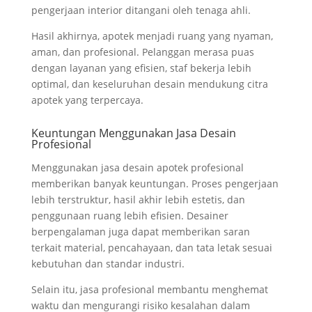
pengerjaan interior ditangani oleh tenaga ahli.
Hasil akhirnya, apotek menjadi ruang yang nyaman,
aman, dan profesional. Pelanggan merasa puas
dengan layanan yang efisien, staf bekerja lebih
optimal, dan keseluruhan desain mendukung citra
apotek yang terpercaya.
Keuntungan Menggunakan Jasa Desain
Profesional
Menggunakan jasa desain apotek profesional
memberikan banyak keuntungan. Proses pengerjaan
lebih terstruktur, hasil akhir lebih estetis, dan
penggunaan ruang lebih efisien. Desainer
berpengalaman juga dapat memberikan saran
terkait material, pencahayaan, dan tata letak sesuai
kebutuhan dan standar industri.
Selain itu, jasa profesional membantu menghemat
waktu dan mengurangi risiko kesalahan dalam