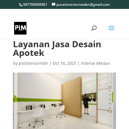
087700060961
pusatinteriormedan@gmail.com
Layanan Jasa Desain
Apotek
by
pstinteriormdn
|
Oct 16, 2025
|
Interior Medan