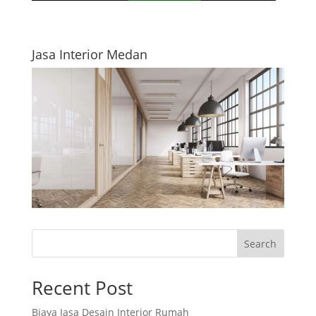
Jasa Interior Medan
Search
Recent Post
Biaya Jasa Desain Interior Rumah