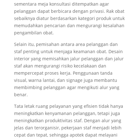
sementara meja konsultasi ditempatkan agar
pelanggan dapat berbicara dengan privasi. Rak obat
sebaiknya diatur berdasarkan kategori produk untuk
memudahkan pencarian dan mengurangi kesalahan
pengambilan obat.
Selain itu, pemisahan antara area pelanggan dan
staf penting untuk menjaga keamanan obat. Desain
interior yang memisahkan jalur pelanggan dan jalur
staf akan mengurangi risiko kecelakaan dan
mempercepat proses kerja. Penggunaan tanda
visual, warna lantai, dan signage juga membantu
membimbing pelanggan agar mengikuti alur yang
benar.
Tata letak ruang pelayanan yang efisien tidak hanya
meningkatkan kenyamanan pelanggan, tetapi juga
meningkatkan produktivitas staf. Dengan alur yang
jelas dan terorganisir, pekerjaan staf menjadi lebih
cepat dan tepat, sehingga apotek dapat melayani