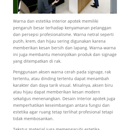
Warna dan estetika interior apotek memiliki
pengaruh besar terhadap kenyamanan pelanggan
dan persepsi profesionalisme. Warna netral seperti
putih, krem, dan hijau sering digunakan karena
memberikan kesan bersih dan lapang. Warna-warna
ini juga membantu menonjolkan produk dan signage
yang ditempatkan di rak.
Penggunaan aksen warna cerah pada signage, rak
tertentu, atau dinding tertentu dapat menambah
karakter dan daya tarik visual. Misalnya, aksen biru
atau hijau dapat memberikan kesan modern
sekaligus menenangkan. Desain interior apotek juga
memperhatikan keseimbangan antara fungsi dan
estetika agar ruang tetap terlihat profesional tetapi
tidak membosankan.
Tekstur material juga memengaruhi estetika.