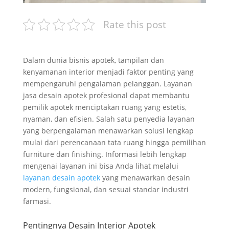
Rate this post
Dalam dunia bisnis apotek, tampilan dan
kenyamanan interior menjadi faktor penting yang
mempengaruhi pengalaman pelanggan. Layanan
jasa desain apotek profesional dapat membantu
pemilik apotek menciptakan ruang yang estetis,
nyaman, dan efisien. Salah satu penyedia layanan
yang berpengalaman menawarkan solusi lengkap
mulai dari perencanaan tata ruang hingga pemilihan
furniture dan finishing. Informasi lebih lengkap
mengenai layanan ini bisa Anda lihat melalui
layanan desain apotek
yang menawarkan desain
modern, fungsional, dan sesuai standar industri
farmasi.
Pentingnya Desain Interior Apotek