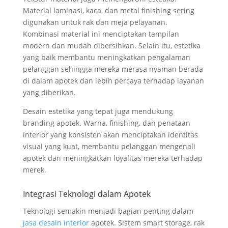
Material laminasi, kaca, dan metal finishing sering
digunakan untuk rak dan meja pelayanan.
Kombinasi material ini menciptakan tampilan
modern dan mudah dibersihkan. Selain itu, estetika
yang baik membantu meningkatkan pengalaman
pelanggan sehingga mereka merasa nyaman berada
di dalam apotek dan lebih percaya terhadap layanan
yang diberikan.
Desain estetika yang tepat juga mendukung
branding apotek. Warna, finishing, dan penataan
interior yang konsisten akan menciptakan identitas
visual yang kuat, membantu pelanggan mengenali
apotek dan meningkatkan loyalitas mereka terhadap
merek.
Integrasi Teknologi dalam Apotek
Teknologi semakin menjadi bagian penting dalam
jasa desain interior
apotek. Sistem smart storage, rak